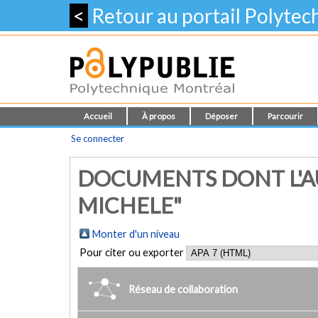
<
Retour au portail Polyte
Accueil
À propos
Déposer
Parcourir
Se connecter
DOCUMENTS DONT L'AU
MICHELE"
Monter d'un niveau
Pour citer ou exporter
Réseau de collaboration