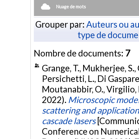
Nuage de mots
Grouper par:
Auteurs ou au
type de docume
Nombre de documents:
7
Grange, T., Mukherjee, S., 
Persichetti, L., Di Gaspare, 
Moutanabbir, O., Virgilio,
2022).
Microscopic modeli
scattering and applicatio
cascade lasers
[Communica
Conference on Numerical