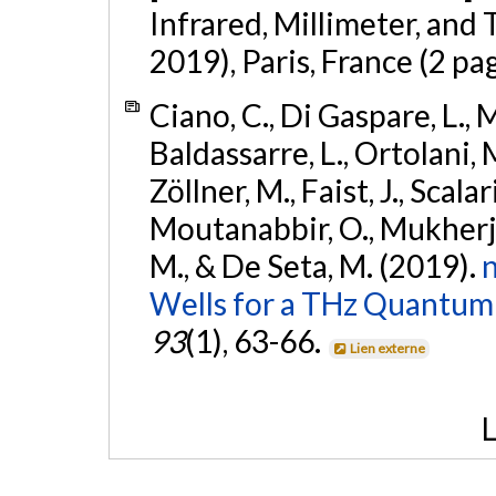
Infrared, Millimeter, a
2019), Paris, France (2 pa
Ciano, C., Di Gaspare, L., 
Baldassarre, L., Ortolani, M
Zöllner, M., Faist, J., Scalari
Moutanabbir, O., Mukherjee,
M., & De Seta, M. (2019).
Wells for a THz Quantum 
93
(1), 63-66.
Lien externe
L