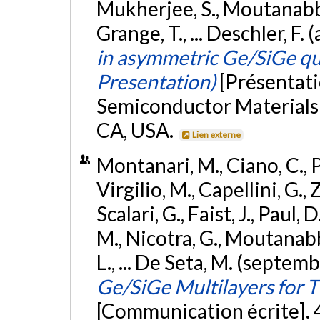
Mukherjee, S., Moutanabbir
Grange, T., ... Deschler, F.
in asymmetric Ge/SiGe q
Presentation)
[Présentati
Semiconductor Materials 
CA, USA.
Lien externe
Montanari, M., Ciano, C., P
Virgilio, M., Capellini, G., 
Scalari, G., Faist, J., Paul, D
M., Nicotra, G., Moutanabb
L., ... De Seta, M. (septem
Ge/SiGe Multilayers for
[Communication écrite]. 