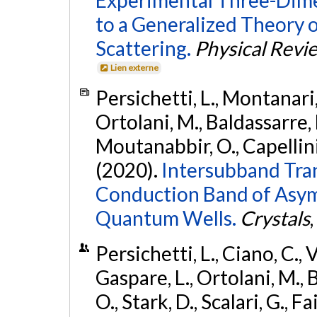
to a Generalized Theory 
Scattering.
Physical Revi
Lien externe
Persichetti, L., Montanari,
Ortolani, M., Baldassarre, 
Moutanabbir, O., Capellini,
(2020).
Intersubband Tran
Conduction Band of Asy
Quantum Wells.
Crystals
,
Persichetti, L., Ciano, C., 
Gaspare, L., Ortolani, M., B
O., Stark, D., Scalari, G., Fai