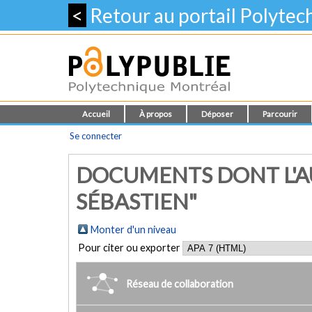
<
Retour au portail Polyte
Accueil
À propos
Déposer
Parcourir
Se connecter
DOCUMENTS DONT L'AU
SÉBASTIEN"
Monter d'un niveau
Pour citer ou exporter
Réseau de collaboration