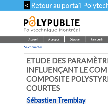
<
Retour au portail Polyte
Accueil
À propos
Déposer
Parcourir
Se connecter
ETUDE DES PARAMÈTRE
INFLUENÇANT LE CO
COMPOSITE POLYSTYRÈ
COURTES
Sébastien Tremblay