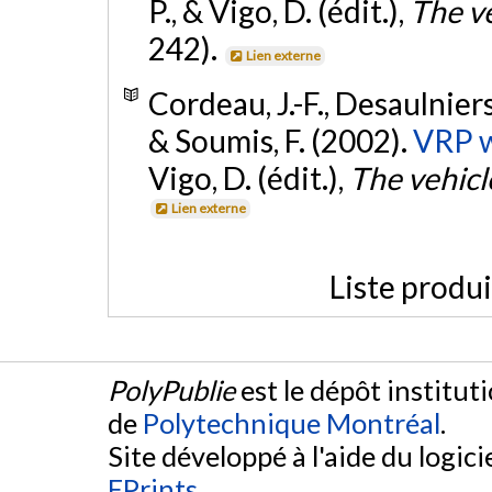
P., & Vigo, D. (édit.),
The v
242).
Lien externe
Cordeau, J.-F., Desaulniers
& Soumis, F. (2002).
VRP w
Vigo, D. (édit.),
The vehicl
Lien externe
Liste produ
PolyPublie
est le dépôt institut
de
Polytechnique Montréal
.
Site développé à l'aide du logicie
EPrints
.