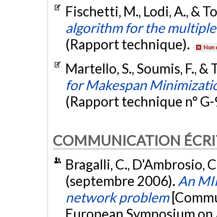
Fischetti, M., Lodi, A., & T
algorithm for the multipl
(Rapport technique).
Non 
Martello, S., Soumis, F., & 
for Makespan Minimizatio
(Rapport technique n° G-
COMMUNICATION ÉCRI
Bragalli, C., D'Ambrosio, C.,
(septembre 2006).
An MIN
network problem
[Commun
European Symposium on A