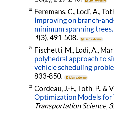
Lien externe
Feremans, C., Lodi, A., Tot
Improving on branch-and-
minimum spanning trees.
1
(3), 491-508.
Lien externe
Fischetti, M., Lodi, A., Mar
polyhedral approach to s
vehicle scheduling probl
833-850.
Lien externe
Cordeau, J.-F., Toth, P., & 
Optimization Models for 
Transportation Science
,
3