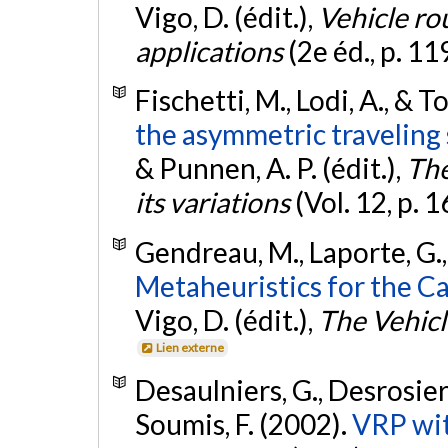
Vigo, D. (édit.),
Vehicle ro
applications
(2e éd., p. 1
Fischetti, M., Lodi, A., & T
the asymmetric traveling
& Punnen, A. P. (édit.),
The
its variations
(Vol. 12, p. 
Gendreau, M., Laporte, G., 
Metaheuristics for the C
Vigo, D. (édit.),
The Vehic
Lien externe
Desaulniers, G., Desrosier
Soumis, F. (2002).
VRP wit