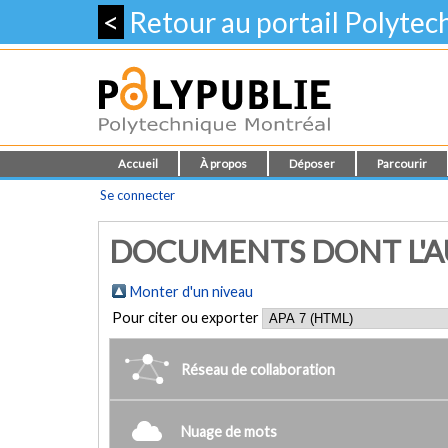
<
Retour au portail Polyte
Accueil
À propos
Déposer
Parcourir
Se connecter
DOCUMENTS DONT L'AU
Monter d'un niveau
Pour citer ou exporter
Réseau de collaboration
Nuage de mots