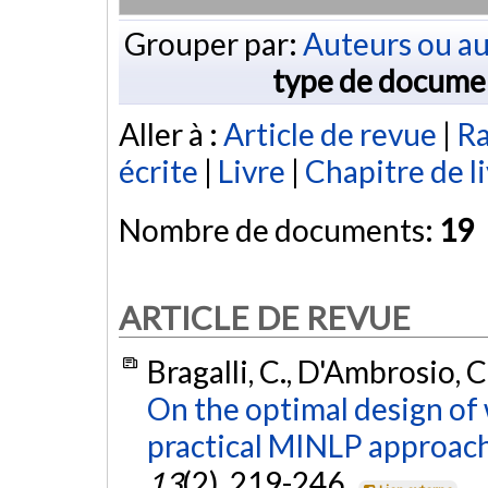
Grouper par:
Auteurs ou au
type de docume
Aller à :
Article de revue
|
Ra
écrite
|
Livre
|
Chapitre de l
Nombre de documents:
19
ARTICLE DE REVUE
Bragalli, C., D'Ambrosio, C.,
On the optimal design of 
practical MINLP approach
13
(2), 219-246.