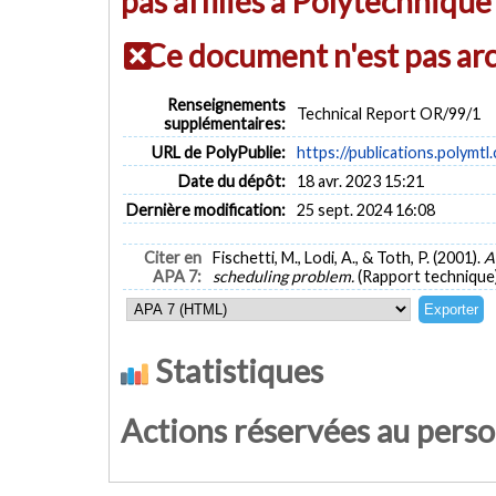
pas affiliés à Polytechniqu
Ce document n'est pas ar
Renseignements
Technical Report OR/99/1
supplémentaires:
URL de PolyPublie:
https://publications.polymtl
Date du dépôt:
18 avr. 2023 15:21
Dernière modification:
25 sept. 2024 16:08
Citer en
Fischetti, M., Lodi, A., & Toth, P. (2001).
A
APA 7:
scheduling problem.
(Rapport technique)
Statistiques
Actions réservées au pers