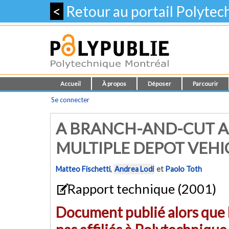
<
Retour au portail Polyte
Accueil
À propos
Déposer
Parcourir
Se connecter
A BRANCH-AND-CUT A
MULTIPLE DEPOT VEH
Matteo Fischetti
,
Andrea Lodi
et
Paolo Toth
Rapport technique (2001)
Document publié alors que l