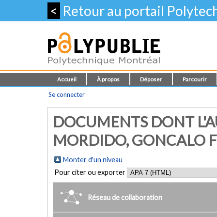
<
Retour au portail Polyte
Accueil
À propos
Déposer
Parcourir
Se connecter
DOCUMENTS DONT L'A
MORDIDO, GONCALO FI
Monter d'un niveau
Pour citer ou exporter
Réseau de collaboration