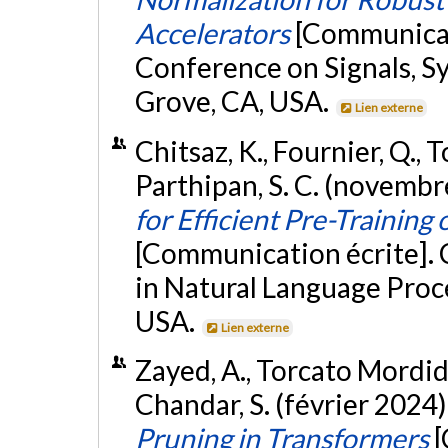
Accelerators
[Communicat
Conference on Signals, S
Grove, CA, USA.
Lien externe
Chitsaz, K., Fournier, Q., 
Parthipan, S. C. (novembr
for Efficient Pre-Trainin
[Communication écrite].
in Natural Language Proc
USA.
Lien externe
Zayed, A., Torcato Mordido, 
Chandar, S. (février 2024)
Pruning in Transformers
[