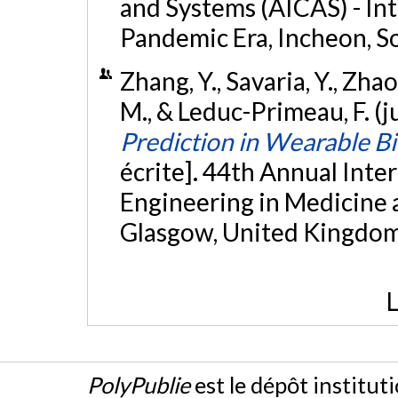
and Systems (AICAS) - Int
Pandemic Era, Incheon, S
Zhang, Y., Savaria, Y., Zha
M., & Leduc-Primeau, F. (j
Prediction in Wearable B
écrite]. 44th Annual Inte
Engineering in Medicine 
Glasgow, United Kingdo
L
PolyPublie
est le dépôt institut