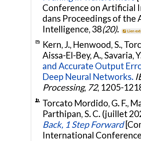
Conference on Artificial 
dans Proceedings of the 
Intelligence, 38
(20)
.
Lien ex
Kern, J., Henwood, S., Torc
Aissa-El-Bey, A., Savaria, 
and Accurate Output Err
Deep Neural Networks.
I
Processing
,
72
, 1205-121
Torcato Mordido, G. F., Mal
Parthipan, S. C. (juillet 2
Back, 1 Step Forward
[Co
International Conferenc