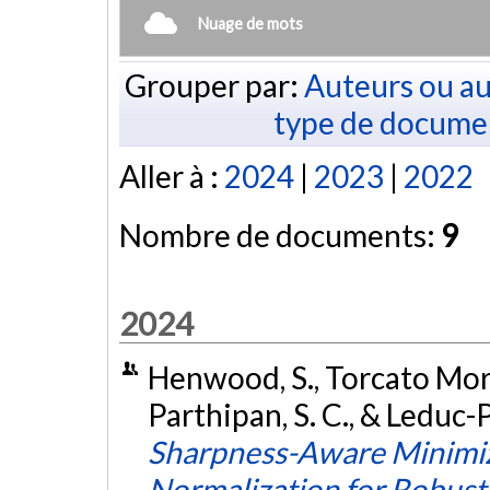
Nuage de mots
Grouper par:
Auteurs ou au
type de docume
Aller à :
2024
|
2023
|
2022
Nombre de documents:
9
2024
Henwood, S., Torcato Mordi
Parthipan, S. C., & Leduc-
Sharpness-Aware Minimiza
Normalization for Robu