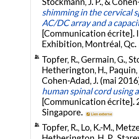
Stockmann, J. P., & Cohen
shimming in the cervical s
AC/DC array and a capacit
[Communication écrite].
Exhibition, Montréal, Qc.
Topfer, R., Germain, G., S
Hetherington, H., Paquin, R
Cohen-Adad, J. (mai 2016
human spinal cord using a
[Communication écrite].
Singapore.
Lien externe
Topfer, R., Lo, K.-M., Metz
Hetherington, H. P., Stare