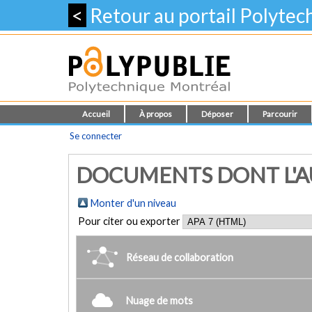
<
Retour au portail Polyte
Accueil
À propos
Déposer
Parcourir
Se connecter
DOCUMENTS DONT L'AU
Monter d'un niveau
Pour citer ou exporter
Réseau de collaboration
Nuage de mots