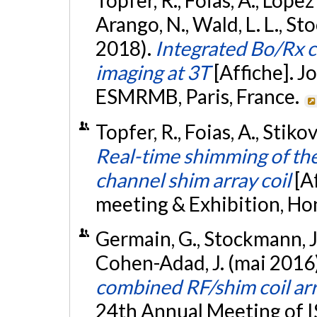
Topfer, R., Foias, A., Lopez
Arango, N., Wald, L. L., St
2018).
Integrated Bo/Rx c
imaging at 3T
[Affiche]. 
ESMRMB, Paris, France.
Topfer, R., Foias, A., Stiko
Real-time shimming of the
channel shim array coil
[A
meeting & Exhibition, Ho
Germain, G., Stockmann, J., 
Cohen-Adad, J. (mai 2016
combined RF/shim coil arr
24th Annual Meeting of 