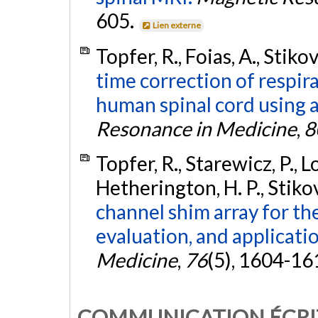
605.
Lien externe
Topfer, R., Foias, A., Stik
time correction of respir
human spinal cord using a
Resonance in Medicine
,
8
Topfer, R., Starewicz, P., L
Hetherington, H. P., Stiko
channel shim array for th
evaluation, and applicatio
Medicine
,
76
(5), 1604-16
COMMUNICATION ÉCRI