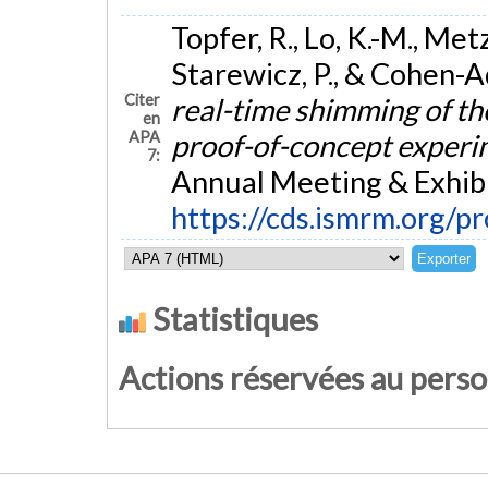
Topfer, R., Lo, K.-M., Met
Starewicz, P., & Cohen-A
Citer
real-time shimming of th
en
APA
proof-of-concept experi
7:
Annual Meeting & Exhibi
https://cds.ismrm.org/
Statistiques
Actions réservées au pers