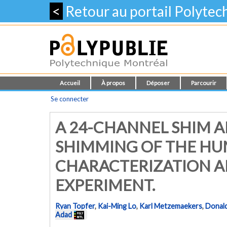
<
Retour au portail Polyte
Accueil
À propos
Déposer
Parcourir
Se connecter
A 24-CHANNEL SHIM A
SHIMMING OF THE HU
CHARACTERIZATION 
EXPERIMENT.
Ryan Topfer
,
Kai-Ming Lo
,
Karl Metzemaekers
,
Donald
Adad