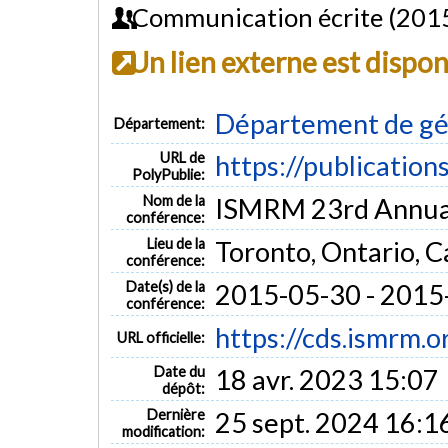
Communication écrite (201
Un lien externe est dispo
Département de gén
Département:
URL de
https://publication
PolyPublie:
Nom de la
ISMRM 23rd Annual
conférence:
Lieu de la
Toronto, Ontario, 
conférence:
Date(s) de la
2015-05-30 - 2015
conférence:
https://cds.ismrm.
URL officielle:
Date du
18 avr. 2023 15:07
dépôt:
Dernière
25 sept. 2024 16:1
modification: