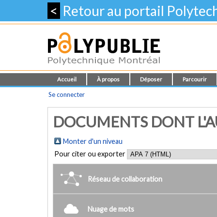
<
Retour au portail Polyte
Accueil
À propos
Déposer
Parcourir
Se connecter
DOCUMENTS DONT L'AU
Monter d'un niveau
Pour citer ou exporter
Réseau de collaboration
Nuage de mots