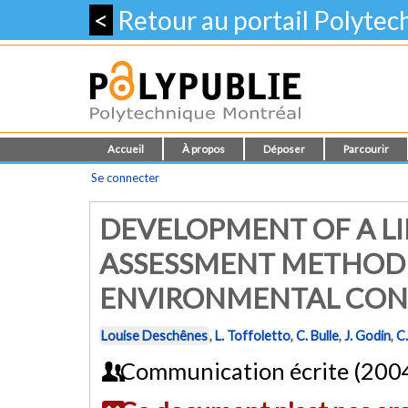
<
Retour au portail Polyte
Accueil
À propos
Déposer
Parcourir
Se connecter
DEVELOPMENT OF A LI
ASSESSMENT METHOD 
ENVIRONMENTAL CON
Louise Deschênes
,
L. Toffoletto
,
C. Bulle
,
J. Godin
,
C.
Communication écrite (200