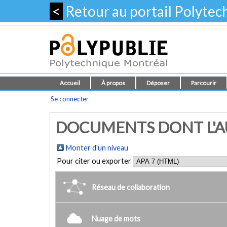
<
Retour au portail Polyte
Accueil
À propos
Déposer
Parcourir
Se connecter
DOCUMENTS DONT L'AU
Monter d'un niveau
Pour citer ou exporter
Réseau de collaboration
Nuage de mots