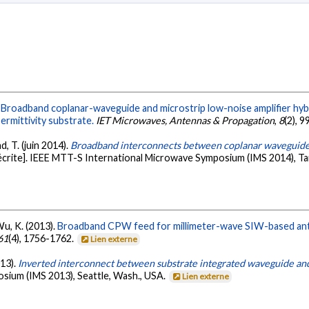
.
Broadband coplanar-waveguide and microstrip low-noise amplifier hyb
ermittivity substrate.
IET Microwaves, Antennas & Propagation
,
8
(2), 
d, T. (juin 2014).
Broadband interconnects between coplanar waveguide 
crite]. IEEE MTT-S International Microwave Symposium (IMS 2014), Ta
Wu, K. (2013).
Broadband CPW feed for millimeter-wave SIW-based antip
61
(4), 1756-1762.
Lien externe
013).
Inverted interconnect between substrate integrated waveguide an
sium (IMS 2013), Seattle, Wash., USA.
Lien externe