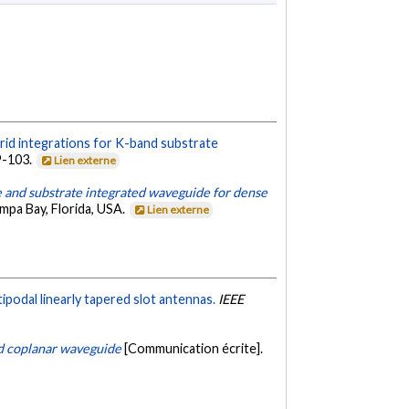
rid integrations for K-band substrate
99-103.
Lien externe
and substrate integrated waveguide for dense
mpa Bay, Florida, USA.
Lien externe
odal linearly tapered slot antennas.
IEEE
d coplanar waveguide
[Communication écrite].