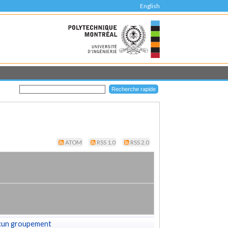
English
ATOM
RSS 1.0
RSS 2.0
cun groupement