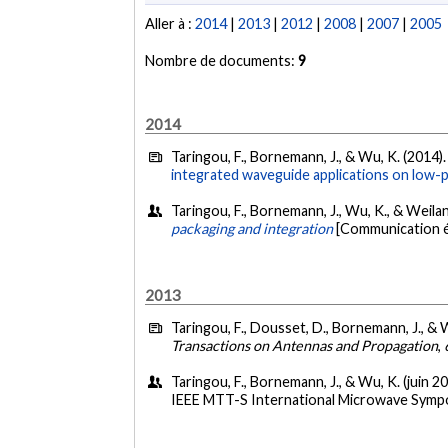
Aller à :
2014
|
2013
|
2012
|
2008
|
2007
|
2005
Nombre de documents:
9
2014
Taringou, F., Bornemann, J., & Wu, K. (2014)
integrated waveguide applications on low-p
Taringou, F., Bornemann, J., Wu, K., & Weilan
packaging and integration
[Communication é
2013
Taringou, F., Dousset, D., Bornemann, J., & 
Transactions on Antennas and Propagation
,
Taringou, F., Bornemann, J., & Wu, K. (juin 2
IEEE MTT-S International Microwave Sympo