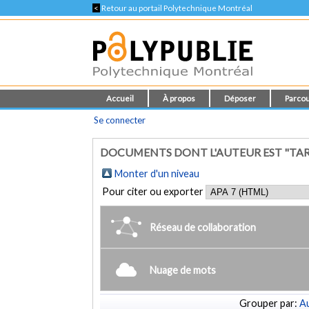
<
Retour au portail Polytechnique Montréal
Accueil
À propos
Déposer
Parcou
Se connecter
DOCUMENTS DONT L'AUTEUR EST "TA
Monter d'un niveau
Pour citer ou exporter
Réseau de collaboration
Nuage de mots
Grouper par:
Au