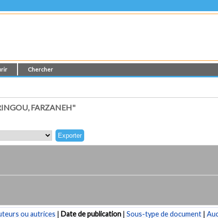
rir
Chercher
RINGOU, FARZANEH"
teurs ou autrices
|
Date de publication
|
Sous-type de document
|
Au