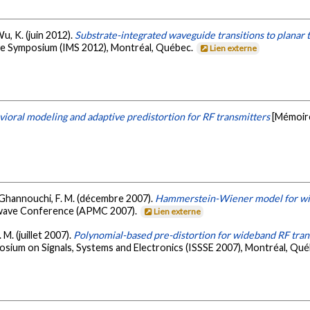
u, K. (juin 2012).
Substrate-integrated waveguide transitions to planar 
ve Symposium (IMS 2012), Montréal, Québec.
Lien externe
ioral modeling and adaptive predistortion for RF transmitters
[Mémoire
 & Ghannouchi, F. M. (décembre 2007).
Hammerstein-Wiener model for wid
rowave Conference (APMC 2007).
Lien externe
 M. (juillet 2007).
Polynomial-based pre-distortion for wideband RF trans
osium on Signals, Systems and Electronics (ISSSE 2007), Montréal, Qu