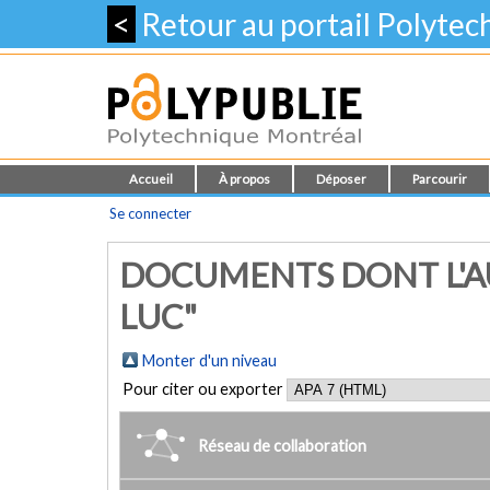
<
Retour au portail Polyte
Accueil
À propos
Déposer
Parcourir
Se connecter
DOCUMENTS DONT L'AUT
LUC"
Monter d'un niveau
Pour citer ou exporter
Réseau de collaboration