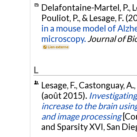
Delafontaine-Martel, P., Lefe
Pouliot, P., & Lesage, F. (2
in a mouse model of Alzh
microscopy.
Journal of Bi
Lien externe
L
Lesage, F., Castonguay, A., T
(août 2015).
Investigatin
increase to the brain using
and image processing
[Co
and Sparsity XVI, San Die