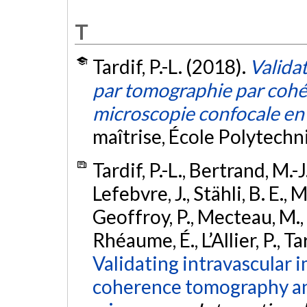
T
Tardif, P.-L. (2018).
Validat
par tomographie par cohér
microscopie confocale en
maîtrise, École Polytech
Tardif, P.-L., Bertrand, M.-
Lefebvre, J., Stähli, B. E.,
Geoffroy, P., Mecteau, M., B
Rhéaume, É., L’Allier, P., Ta
Validating intravascular i
coherence tomography an