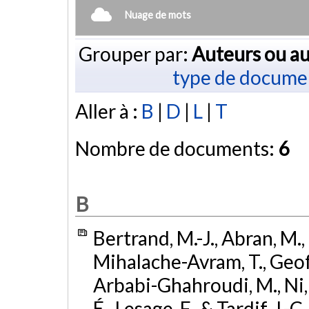
Nuage de mots
Grouper par:
Auteurs ou au
type de docume
Aller à :
B
|
D
|
L
|
T
Nombre de documents:
6
B
Bertrand, M.-J., Abran, M., 
Mihalache-Avram, T., Geoffro
Arbabi-Ghahroudi, M., Ni, F.
É., Lesage, F., & Tardif, J.-