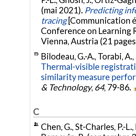
(mai 2021).
Predicting inf
tracing
[Communication éc
Conference on Learning R
Vienna, Austria (21 pages
Bilodeau, G.-A., Torabi, A.,
Thermal-visible registrat
similarity measure perfo
& Technology
,
64
, 79-86.
C
Chen, G., St-Charles, P.-L.,