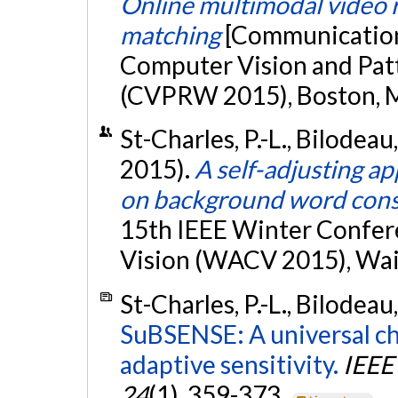
Online multimodal video 
matching
[Communication
Computer Vision and Pat
(CVPRW 2015), Boston, 
St-Charles, P.-L., Bilodeau,
2015).
A self-adjusting a
on background word con
15th IEEE Winter Confer
Vision (WACV 2015), Waik
St-Charles, P.-L., Bilodeau,
SuBSENSE: A universal ch
adaptive sensitivity.
IEEE
24
(1), 359-373.