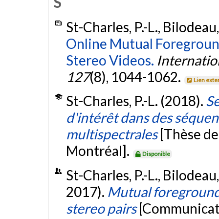
S
St-Charles, P.-L., Bilodeau,
Online Mutual Foregroun
Stereo Videos.
Internatio
127
(8), 1044-1062.
Lien exte
St-Charles, P.-L. (2018).
Se
d'intérêt dans des séquen
multispectrales
[Thèse de
Montréal].
Disponible
St-Charles, P.-L., Bilodeau
2017).
Mutual foreground
stereo pairs
[Communicati