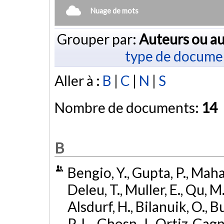
Nuage de mots
Grouper par:
Auteurs ou au
type de docume
Aller à :
B
|
C
|
N
|
S
Nombre de documents:
14
B
Bengio, Y., Gupta, P., Maha
Deleu, T., Muller, E., Qu, M.
Alsdurf, H., Bilanuik, O., B
P.-L., Ghosn, J., Ortiz-Gagne, 