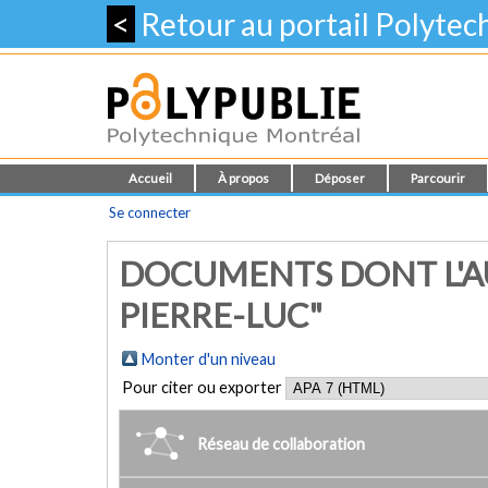
<
Retour au portail Polyte
Accueil
À propos
Déposer
Parcourir
Se connecter
DOCUMENTS DONT L'AU
PIERRE-LUC"
Monter d'un niveau
Pour citer ou exporter
Réseau de collaboration