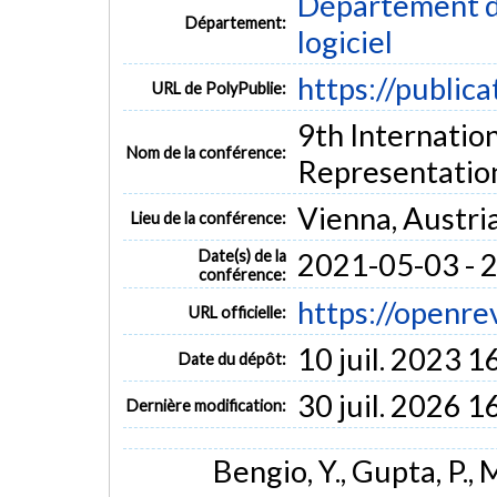
Département de
Département:
logiciel
https://public
URL de PolyPublie:
9th Internatio
Nom de la conférence:
Representatio
Vienna, Austri
Lieu de la conférence:
Date(s) de la
2021-05-03 - 
conférence:
https://openr
URL officielle:
10 juil. 2023 1
Date du dépôt:
30 juil. 2026 1
Dernière modification:
Bengio, Y., Gupta, P., 