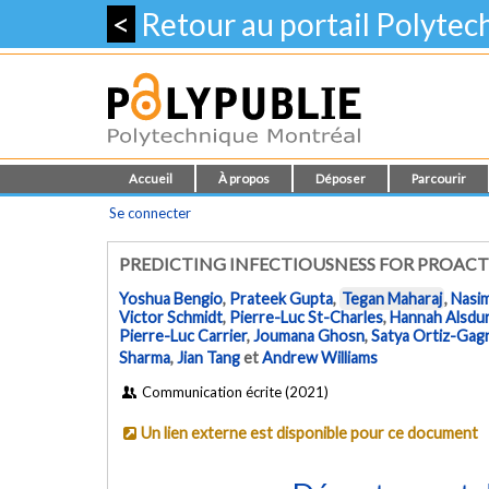
<
Retour au portail Polyte
Accueil
À propos
Déposer
Parcourir
Se connecter
PREDICTING INFECTIOUSNESS FOR PROAC
Yoshua Bengio
,
Prateek Gupta
,
Tegan Maharaj
,
Nasi
Victor Schmidt
,
Pierre-Luc St-Charles
,
Hannah Alsdur
Pierre-Luc Carrier
,
Joumana Ghosn
,
Satya Ortiz-Gag
Sharma
,
Jian Tang
et
Andrew Williams
Communication écrite (2021)
Un lien externe est disponible pour ce document