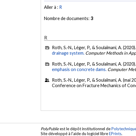
Aller à :
R
Nombre de documents:
3
R
Roth, S.-N., Léger, P., & Soulaïmani, A. (2020)
drainage system.
Computer Methods in Appl
Roth, S.-N., Léger, P., & Soulaïmani, A. (2020)
emphasis on concrete dams.
Computer Meth
Roth, S.-N., Léger, P., & Soulaïmani, A. (mai 2
Conference on Fracture Mechanics of Concr
PolyPublie
est le dépôt institutionnel de
Polytechniqu
Site développé à l'aide du logiciel libre
EPrints
.