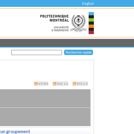
English
ATOM
RSS 1.0
RSS 2.0
cun groupement