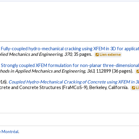
.
Fully-coupled hydro-mechanical cracking using XFEM in 3D for applicati
ied Mechanics and Engineering
,
370
, 35 pages.
Lien externe
.
Strongly coupled XFEM formulation for non-planar three-dimensional s
ods in Applied Mechanics and Engineering
,
363
, 112899 (36 pages).
016).
Coupled Hydro-Mechanical Cracking of Concrete using XFEM in 
ete and Concrete Structures (FraMCoS-9), Berkeley, California.
L
e Montréal
.