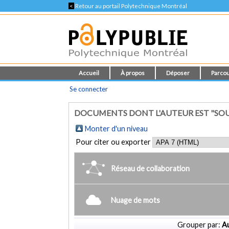
<
Retour au portail Polytechnique Montréal
Accueil
À propos
Déposer
Parcou
Se connecter
DOCUMENTS DONT L'AUTEUR EST "SOU
Monter d'un niveau
Pour citer ou exporter
Réseau de collaboration
Nuage de mots
Grouper par:
Au