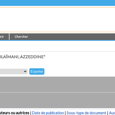
rir
Chercher
LAÏMANI, AZZEDDINE"
teurs ou autrices
|
Date de publication
|
Sous-type de document
|
Au