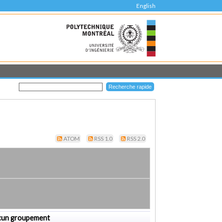
English
ATOM
RSS 1.0
RSS 2.0
cun groupement