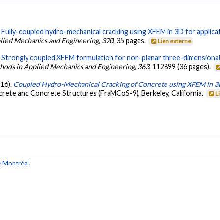
.
Fully-coupled hydro-mechanical cracking using XFEM in 3D for applicati
ied Mechanics and Engineering
,
370
, 35 pages.
Lien externe
.
Strongly coupled XFEM formulation for non-planar three-dimensional s
ods in Applied Mechanics and Engineering
,
363
, 112899 (36 pages).
016).
Coupled Hydro-Mechanical Cracking of Concrete using XFEM in 
ete and Concrete Structures (FraMCoS-9), Berkeley, California.
L
e Montréal
.