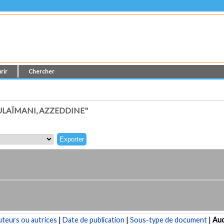
rir
Chercher
LAÏMANI, AZZEDDINE"
teurs ou autrices
|
Date de publication
|
Sous-type de document
|
Au