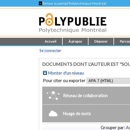
<
Retour au portail Polytechnique Montréal
Accueil
À propos
Déposer
Parcou
Se connecter
DOCUMENTS DONT L'AUTEUR EST "SOU
Monter d'un niveau
Pour citer ou exporter
Réseau de collaboration
Nuage de mots
Grouper par:
Au