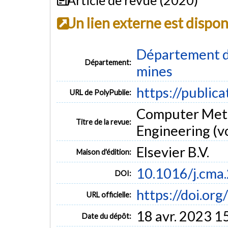
Un lien externe est dispo
Département de
Département:
mines
https://public
URL de PolyPublie:
Computer Meth
Titre de la revue:
Engineering (vo
Elsevier B.V.
Maison d'édition:
10.1016/j.cma
DOI:
https://doi.or
URL officielle:
18 avr. 2023 1
Date du dépôt: