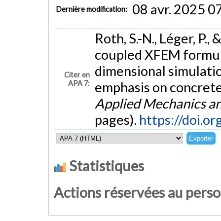
08 avr. 2025 0
Dernière modification:
Roth, S.-N., Léger, P.,
coupled XFEM formula
dimensional simulatio
Citer en
APA 7:
emphasis on concret
Applied Mechanics an
pages).
https://doi.o
Statistiques
Actions réservées au pers