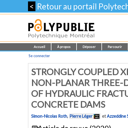
<
Retour au portail Polyte
Accueil
À propos
Déposer
Parcourir
Se connecter
STRONGLY COUPLED X
NON-PLANAR THREE-D
OF HYDRAULIC FRACT
CONCRETE DAMS
Simon-Nicolas Roth
,
Pierre Léger
et
Azzeddine 
Article de revue (2020)