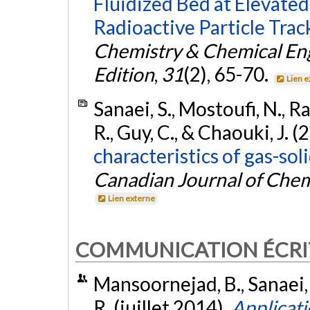
Fluidized Bed at Elevate
Radioactive Particle Tra
Chemistry & Chemical Eng
Edition
,
31
(2), 65-70.
Lien 
Sanaei, S., Mostoufi, N.,
R., Guy, C., & Chaouki, J. (
characteristics of gas-sol
Canadian Journal of Chem
Lien externe
COMMUNICATION ÉCRI
Mansoornejad, B., Sanaei, S.
R. (juillet 2014).
Applicati