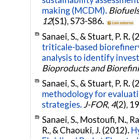
making (MCDM).
Biofuel
12
(S1), S73-S86.
Lien externe
Sanaei, S., & Stuart, P. R. 
triticale-based biorefine
analysis to identify inve
Bioproducts and Biorefin
Sanaei, S., & Stuart, P. R. 
methodology for evaluati
strategies.
J-FOR
,
4
(2), 1
Sanaei, S., Mostoufi, N.,
R., & Chaouki, J. (2012).
H