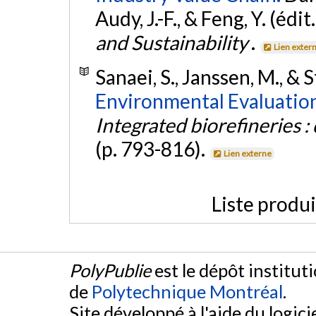
Audy, J.-F., & Feng, Y. (édit.
and Sustainability
.
Lien exter
Sanaei, S., Janssen, M., & S
Environmental Evaluation
Integrated biorefineries :
(p. 793-816).
Lien externe
Liste produ
PolyPublie
est le dépôt institut
de
Polytechnique Montréal
.
Site développé à l'aide du logicie