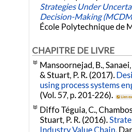
Strategies Under Uncertai
Decision-Making (MCDM
École Polytechnique de M
CHAPITRE DE LIVRE
Mansoornejad, B., Sanaei, S.
& Stuart, P. R. (2017).
Desi
using process systems en
(Vol. 57, p. 201-226).
Lien e
Diffo Téguia, C., Chambost,
Stuart, P. R. (2016).
Strate
Industry Value Chain.
Dan