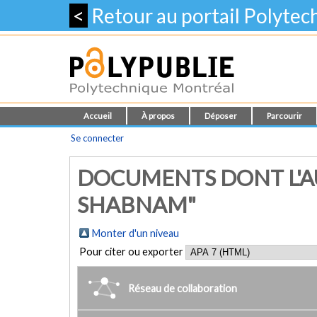
<
Retour au portail Polyte
Accueil
À propos
Déposer
Parcourir
Se connecter
DOCUMENTS DONT L'AU
SHABNAM"
Monter d'un niveau
Pour citer ou exporter
Réseau de collaboration