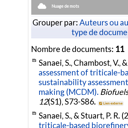
Nuage de mots
Grouper par:
Auteurs ou au
type de docume
Nombre de documents:
11
Sanaei, S., Chambost, V., &
assessment of triticale-ba
sustainability assessment 
making (MCDM).
Biofuel
12
(S1), S73-S86.
Lien externe
Sanaei, S., & Stuart, P. R. 
triticale-based biorefine