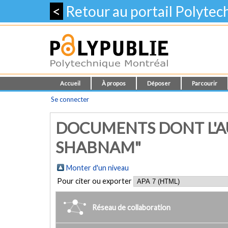
<
Retour au portail Polyte
Accueil
À propos
Déposer
Parcourir
Se connecter
DOCUMENTS DONT L'AU
SHABNAM"
Monter d'un niveau
Pour citer ou exporter
Réseau de collaboration