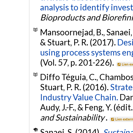
analysis to identify inve
Bioproducts and Biorefin
Mansoornejad, B., Sanaei, S.
& Stuart, P. R. (2017).
Desi
using process systems en
(Vol. 57, p. 201-226).
Lien e
Diffo Téguia, C., Chambost,
Stuart, P. R. (2016).
Strate
Industry Value Chain.
Dan
Audy, J.-F., & Feng, Y. (édit.
and Sustainability
.
Lien exter
Sanaei, S. (2014).
Sustaina