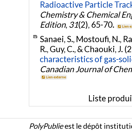
Radioactive Particle Tra
Chemistry & Chemical Eng
Edition
,
31
(2), 65-70.
Lien 
Sanaei, S., Mostoufi, N.,
R., Guy, C., & Chaouki, J. (
characteristics of gas-sol
Canadian Journal of Chem
Lien externe
Liste produ
PolyPublie
est le dépôt institut