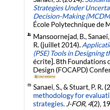
Strategies Under Uncertai
Decision-Making (MCDM
École Polytechnique de M
Mansoornejad, B., Sanaei, S.
R. (juillet 2014).
Applicati
(PSE) Tools in Designing t
écrite]. 8th Foundations
Design (FOCAPD) Confere
Lien externe
Sanaei, S., & Stuart, P. R. 
methodology for evaluati
strategies.
J-FOR
,
4
(2), 1