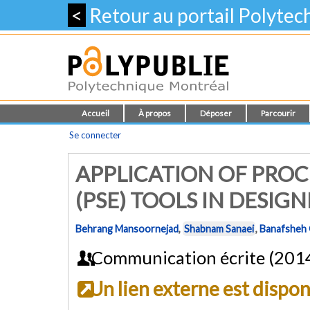
<
Retour au portail Polyte
Accueil
À propos
Déposer
Parcourir
Se connecter
APPLICATION OF PROC
(PSE) TOOLS IN DESIG
Behrang Mansoornejad
,
Shabnam Sanaei
,
Banafsheh G
Communication écrite (201
Un lien externe est dispo