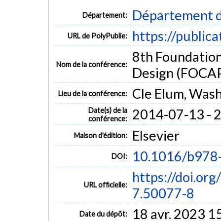
Département d
Département:
https://public
URL de PolyPublie:
8th Foundatio
Nom de la conférence:
Design (FOCA
Cle Elum, Was
Lieu de la conférence:
Date(s) de la
2014-07-13 - 
conférence:
Elsevier
Maison d'édition:
10.1016/b978
DOI:
https://doi.o
URL officielle:
7.50077-8
18 avr. 2023 1
Date du dépôt: