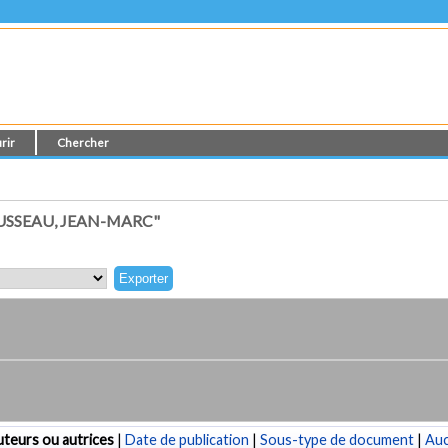
rir
Chercher
SSEAU, JEAN-MARC"
teurs ou autrices
|
Date de publication
|
Sous-type de document
|
Au