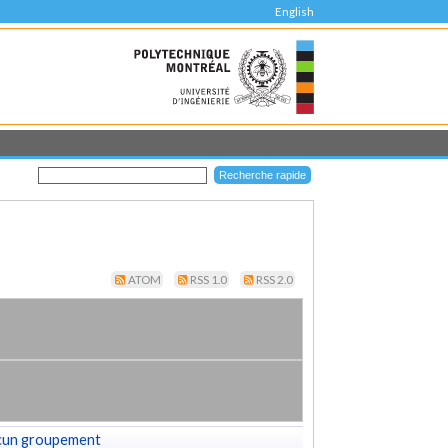
English
ATOM
RSS 1.0
RSS 2.0
cun groupement