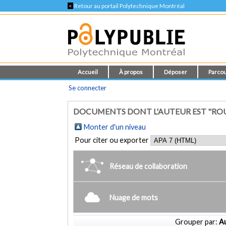
<
Retour au portail Polytechnique Montréal
Accueil
À propos
Déposer
Parcou
Se connecter
DOCUMENTS DONT L'AUTEUR EST "ROU
Monter d'un niveau
Pour citer ou exporter
Réseau de collaboration
Nuage de mots
Grouper par:
Au