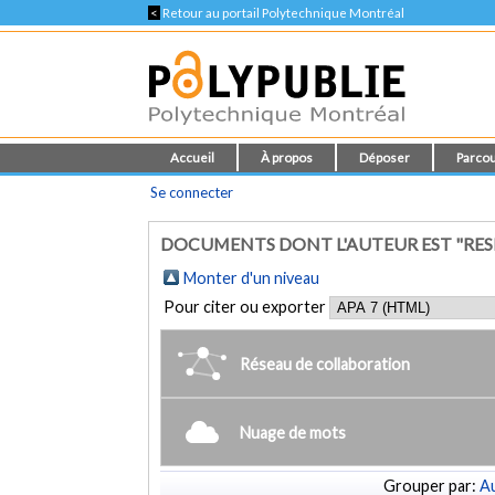
<
Retour au portail Polytechnique Montréal
Accueil
À propos
Déposer
Parcou
Se connecter
DOCUMENTS DONT L'AUTEUR EST "RESH
Monter d'un niveau
Pour citer ou exporter
Réseau de collaboration
Nuage de mots
Grouper par:
Au