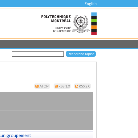
English
ATOM
RSS 1.0
RSS 2.0
cun groupement