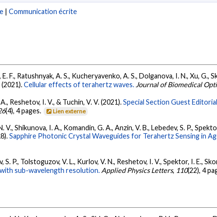
re
|
Communication écrite
. F., Ratushnyak, A. S., Kucheryavenko, A. S., Dolganova, I. N., Xu, G., S
. (2021).
Cellular effects of terahertz waves.
Journal of Biomedical Opt
 A., Reshetov, I. V., & Tuchin, V. V. (2021).
Special Section Guest Editoria
26
(4), 4 pages.
Lien externe
 V., Shikunova, I. A., Komandin, G. A., Anzin, V. B., Lebedev, S. P., Spektor
18).
Sapphire Photonic Crystal Waveguides for Terahertz Sensing in A
S. P., Tolstoguzov, V. L., Kurlov, V. N., Reshetov, I. V., Spektor, I. E., S
 with sub-wavelength resolution.
Applied Physics Letters
,
110
(22), 4 p