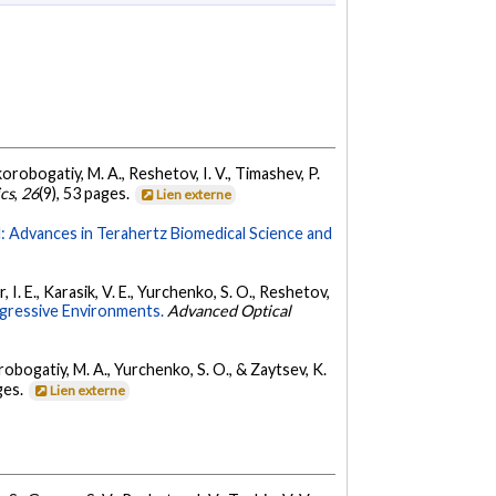
korobogatiy, M. A., Reshetov, I. V., Timashev, P.
ics
,
26
(9), 53 pages.
Lien externe
l: Advances in Terahertz Biomedical Science and
, I. E., Karasik, V. E., Yurchenko, S. O., Reshetov,
ggressive Environments.
Advanced Optical
korobogatiy, M. A., Yurchenko, S. O., & Zaytsev, K.
ages.
Lien externe