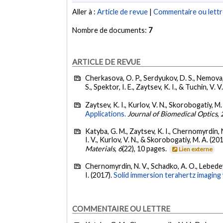
Aller à :
Article de revue
|
Commentaire ou lett
Nombre de documents:
7
ARTICLE DE REVUE
Cherkasova, O. P., Serdyukov, D. S., Nemova, E
S., Spektor, I. E., Zaytsev, K. I., & Tuchin, V. V
Zaytsev, K. I., Kurlov, V. N., Skorobogatiy, M.
Applications.
Journal of Biomedical Optics
,
Katyba, G. M., Zaytsev, K. I., Chernomyrdin, N.
I. V., Kurlov, V. N., & Skorobogatiy, M. A. (20
Materials
,
6
(22), 10 pages.
Lien externe
Chernomyrdin, N. V., Schadko, A. O., Lebedev, 
I. (2017).
Solid immersion terahertz imaging
COMMENTAIRE OU LETTRE