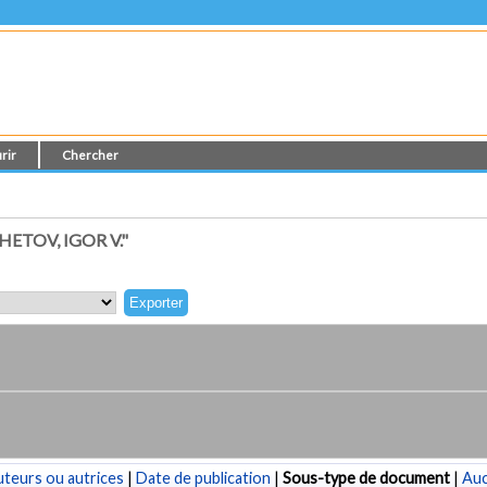
rir
Chercher
ETOV, IGOR V."
teurs ou autrices
|
Date de publication
|
Sous-type de document
|
Au