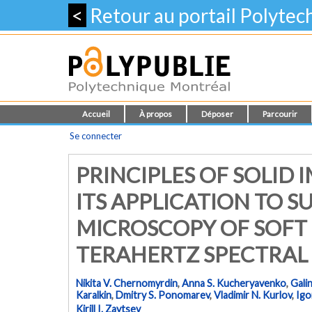
<
Retour au portail Polyte
Accueil
À propos
Déposer
Parcourir
Se connecter
PRINCIPLES OF SOLID
ITS APPLICATION TO 
MICROSCOPY OF SOFT 
TERAHERTZ SPECTRAL
Nikita V. Chernomyrdin
,
Anna S. Kucheryavenko
,
Gali
Karalkin
,
Dmitry S. Ponomarev
,
Vladimir N. Kurlov
,
Igo
Kirill I. Zaytsev