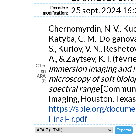
Dernière
25 sept. 2024 16
modification:
Chernomyrdin, N. V., Kuc
Katyba, G. M., Dolganova, 
S., Kurlov, V. N., Reshetov
A., & Zaytsev, K. I. (févr
Citer
immersion imaging and it
en
APA
microscopy of soft biolog
7:
spectral range
[Communic
Imaging, Houston, Texas
https://spie.org/docum
Final-lr.pdf