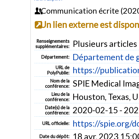
Communication écrite (202
Un lien externe est dispo
Renseignements
Plusieurs article
supplémentaires:
Département de g
Département:
URL de
https://publicati
PolyPublie:
Nom de la
SPIE Medical Ima
conférence:
Lieu de la
Houston, Texas, 
conférence:
Date(s) de la
2020-02-15 - 20
conférence:
https://spie.org/
URL officielle:
18 avr. 2023 15:0
Date du dépôt: