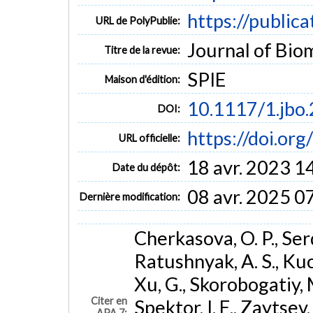
https://public
URL de PolyPublie:
Journal of Biom
Titre de la revue:
SPIE
Maison d'édition:
10.1117/1.jbo
DOI:
https://doi.or
URL officielle:
18 avr. 2023 1
Date du dépôt:
08 avr. 2025 0
Dernière modification:
Cherkasova, O. P., Serd
Ratushnyak, A. S., Kuc
Xu, G., Skorobogatiy, M.
Citer en
Spektor, I. E., Zaytsev,
APA 7: