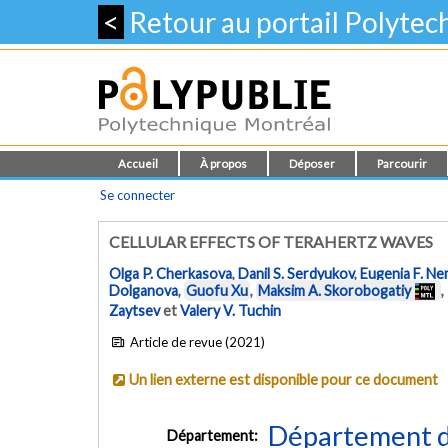
<
Retour au portail Polyte
Accueil
À propos
Déposer
Parcourir
Se connecter
CELLULAR EFFECTS OF TERAHERTZ WAVES
Olga P. Cherkasova
,
Danil S. Serdyukov
,
Eugenia F. N
Dolganova
,
Guofu Xu
,
Maksim A. Skorobogatiy
,
Zaytsev
et
Valery V. Tuchin
Article de revue (2021)
Un lien externe est disponible pour ce document
Département d
Département: