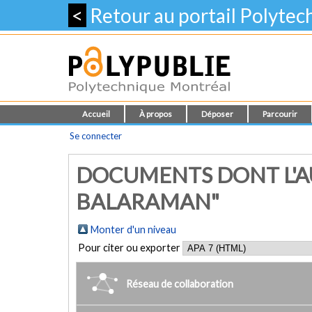
<
Retour au portail Polyte
Accueil
À propos
Déposer
Parcourir
Se connecter
DOCUMENTS DONT L'A
BALARAMAN"
Monter d'un niveau
Pour citer ou exporter
Réseau de collaboration