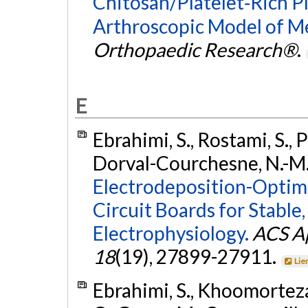
Chitosan/Platelet‐Rich P
Arthroscopic Model of Me
Orthopaedic Research®
.
E
Ebrahimi, S., Rostami, S., 
Dorval-Courchesne, N.-M., 
Electrodeposition-Optim
Circuit Boards for Stabl
Electrophysiology.
ACS Ap
18
(19), 27899-27911.
Lie
Ebrahimi, S., Khoomortezae