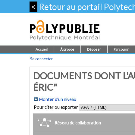
<
Retour au portail Polyte
Accueil
À propos
Déposer
Parcourir
Se connecter
DOCUMENTS DONT L'AU
ÉRIC"
Monter d'un niveau
Pour citer ou exporter
Réseau de collaboration