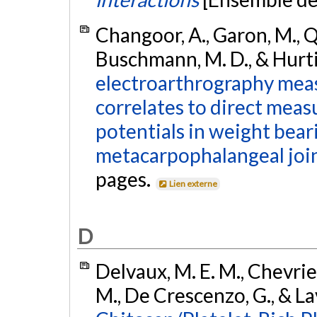
Changoor, A., Garon, M., Qu
Buschmann, M. D., & Hurti
electroarthrography measu
correlates to direct meas
potentials in weight bear
metacarpophalangeal join
pages.
Lien externe
D
Delvaux, M. E. M., Chevrier,
M., De Crescenzo, G., & La