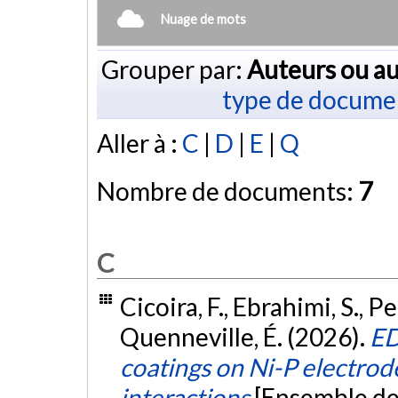
Nuage de mots
Grouper par:
Auteurs ou au
type de docume
Aller à :
C
|
D
|
E
|
Q
Nombre de documents:
7
C
Cicoira, F., Ebrahimi, S., 
Quenneville, É. (2026).
ED
coatings on Ni-P electrod
interactions
[Ensemble de