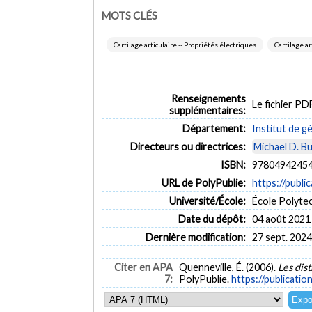
MOTS CLÉS
Cartilage articulaire -- Propriétés électriques
Cartilage ar
Renseignements
Le fichier P
supplémentaires:
Département:
Institut de g
Directeurs ou directrices:
Michael D. 
ISBN:
97804942454
URL de PolyPublie:
https://publi
Université/École:
École Polyte
Date du dépôt:
04 août 2021
Dernière modification:
27 sept. 2024
Citer en APA
Quenneville, É. (2006).
Les dist
7:
PolyPublie.
https://publicatio