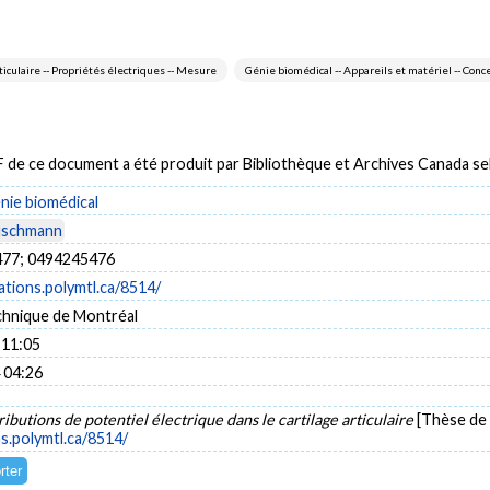
ticulaire -- Propriétés électriques -- Mesure
Génie biomédical -- Appareils et matériel -- Conc
DF de ce document a été produit par Bibliothèque et Archives Canada 
énie biomédical
Buschmann
77; 0494245476
cations.polymtl.ca/8514/
chnique de Montréal
 11:05
 04:26
ributions de potentiel électrique dans le cartilage articulaire
[Thèse de 
ns.polymtl.ca/8514/