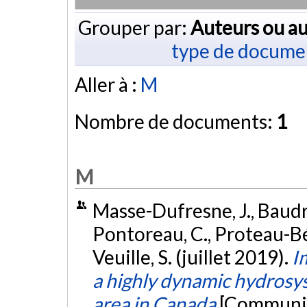
Grouper par:
Auteurs ou au
type de docume
Aller à :
M
Nombre de documents:
1
M
Masse-Dufresne, J., Baudro
Pontoreau, C., Proteau-Béd
Veuille, S. (juillet 2019).
I
a highly dynamic hydrosys
area in Canada
[Communic