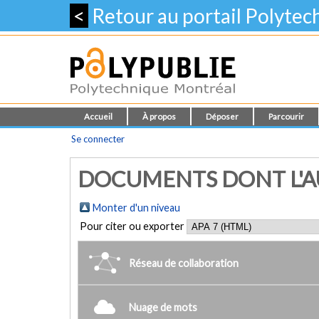
<
Retour au portail Polyte
Accueil
À propos
Déposer
Parcourir
Se connecter
DOCUMENTS DONT L'AU
Monter d'un niveau
Pour citer ou exporter
Réseau de collaboration
Nuage de mots