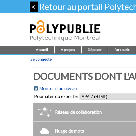
<
Retour au portail Polyte
Accueil
À propos
Déposer
Parcourir
Se connecter
DOCUMENTS DONT L'AU
Monter d'un niveau
Pour citer ou exporter
Réseau de collaboration
Nuage de mots