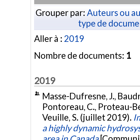
Grouper par:
Auteurs ou au
type de docume
Aller à :
2019
Nombre de documents:
1
2019
Masse-Dufresne, J., Baudro
Pontoreau, C., Proteau-Béd
Veuille, S. (juillet 2019).
I
a highly dynamic hydrosys
area in Canada
[Communic