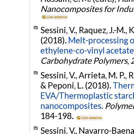
Nanocomposites for Indus
Lien externe
Sessini, V., Raquez, J.-M., 
(2018).
Melt-processing 
ethylene-co-vinyl acetate
Carbohydrate Polymers
,
Sessini, V., Arrieta, M. P., 
& Peponi, L. (2018).
Therm
EVA/Thermoplastic starch
nanocomposites.
Polymer
184-198.
Lien externe
Sessini, V., Navarro-Baena, 