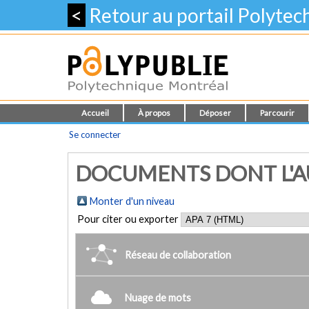
<
Retour au portail Polyte
Accueil
À propos
Déposer
Parcourir
Se connecter
DOCUMENTS DONT L'AU
Monter d'un niveau
Pour citer ou exporter
Réseau de collaboration
Nuage de mots