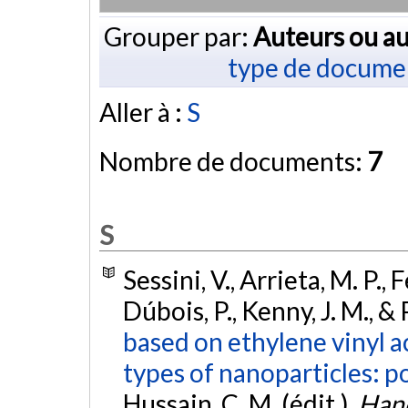
Grouper par:
Auteurs ou au
type de docume
Aller à :
S
Nombre de documents:
7
S
Sessini, V., Arrieta, M. P.,
Dúbois, P., Kenny, J. M., &
based on ethylene vinyl a
types of nanoparticles: p
Hussain, C. M. (édit.),
Han