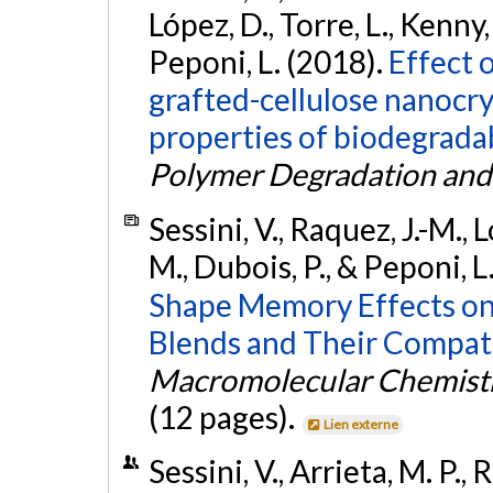
López, D., Torre, L., Kenny,
Peponi, L. (2018).
Effect 
grafted-cellulose nanocr
properties of biodegrad
Polymer Degradation and 
Sessini, V., Raquez, J.-M., L
M., Dubois, P., & Peponi, L
Shape Memory Effects on
Blends and Their Compat
Macromolecular Chemistr
(12 pages).
Lien externe
Sessini, V., Arrieta, M. P.,