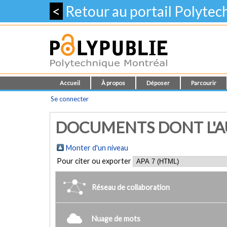
<
Retour au portail Polyte
Accueil
À propos
Déposer
Parcourir
Se connecter
DOCUMENTS DONT L'AUT
Monter d'un niveau
Pour citer ou exporter
Réseau de collaboration
Nuage de mots