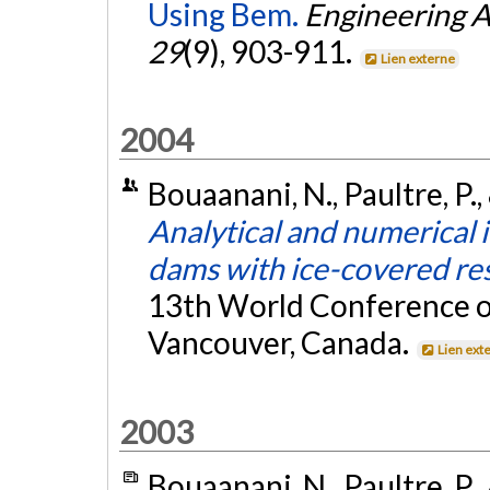
Using Bem.
Engineering 
29
(9), 903-911.
Lien externe
2004
Bouaanani, N., Paultre, P.,
Analytical and numerical 
dams with ice-covered re
13th World Conference o
Vancouver, Canada.
Lien ext
2003
Bouaanani, N., Paultre, P.,