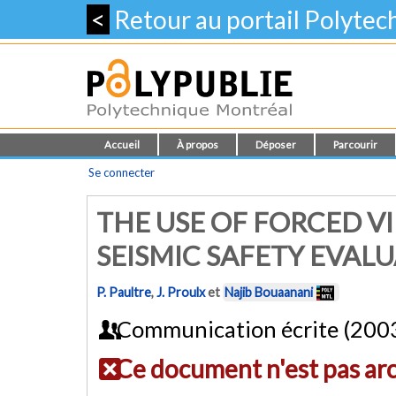
<
Retour au portail Polyte
Accueil
À propos
Déposer
Parcourir
Se connecter
THE USE OF FORCED V
SEISMIC SAFETY EVAL
P. Paultre
,
J. Proulx
et
Najib Bouaanani
Communication écrite (200
Ce document n'est pas ar