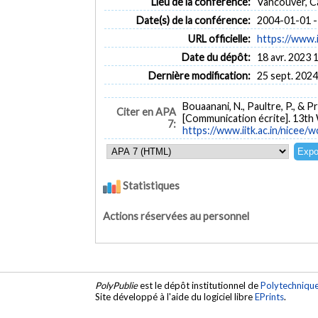
Lieu de la conférence:
Vancouver, C
Date(s) de la conférence:
2004-01-01 -
URL officielle:
https://www.i
Date du dépôt:
18 avr. 2023 
Dernière modification:
25 sept. 2024
Bouaanani, N., Paultre, P., & Pr
Citer en APA
[Communication écrite]. 13th
7:
https://www.iitk.ac.in/nicee/
Statistiques
Actions réservées au personnel
PolyPublie
est le dépôt institutionnel de
Polytechniqu
Site développé à l'aide du logiciel libre
EPrints
.