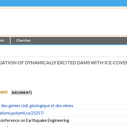
rir
Chercher
GATION OF DYNAMICALLY EXCITED DAMS WITH ICE-COVE
ument
es génies civil, géologique et des mines
cations.polymtl.ca/25257/
onference on Earthquake Engineering