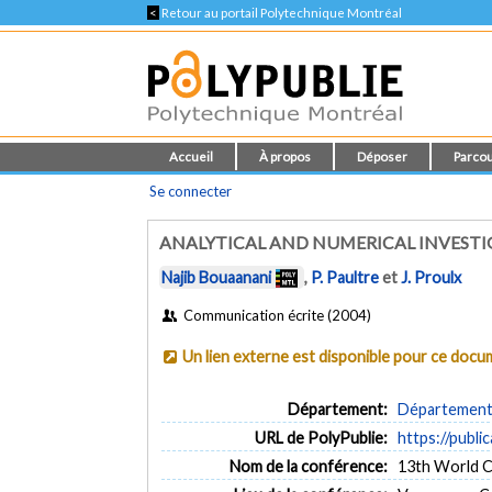
<
Retour au portail Polytechnique Montréal
Accueil
À propos
Déposer
Parcou
Se connecter
ANALYTICAL AND NUMERICAL INVESTI
Najib Bouaanani
,
P. Paultre
et
J. Proulx
Communication écrite (2004)
Un lien externe est disponible pour ce doc
Département:
Département d
URL de PolyPublie:
https://publi
Nom de la conférence:
13th World C