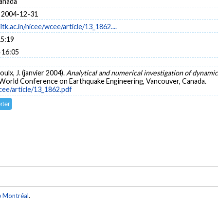
anada
 2004-12-31
itk.ac.in/nicee/wcee/article/13_1862....
15:19
 16:05
oulx, J. (janvier 2004).
Analytical and numerical investigation of dynamic
 World Conference on Earthquake Engineering, Vancouver, Canada.
wcee/article/13_1862.pdf
e Montréal
.