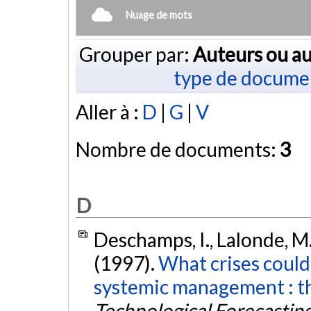
Nuage de mots
Grouper par:
Auteurs ou au
type de docume
Aller à :
D
|
G
|
V
Nombre de documents:
3
D
Deschamps, I., Lalonde, M.,
(1997).
What crises could
systemic management : the
Technological Forecastin