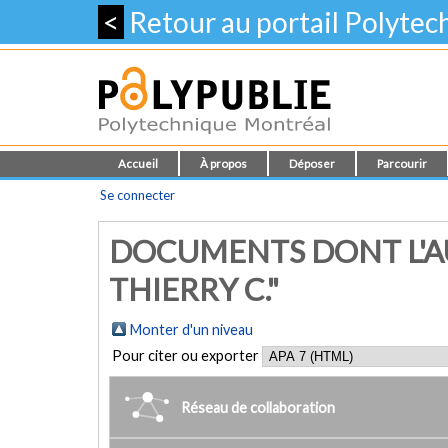
<
Retour au portail Polyte
Accueil
À propos
Déposer
Parcourir
Se connecter
DOCUMENTS DONT L'A
THIERRY C."
Monter d'un niveau
Pour citer ou exporter
Réseau de collaboration