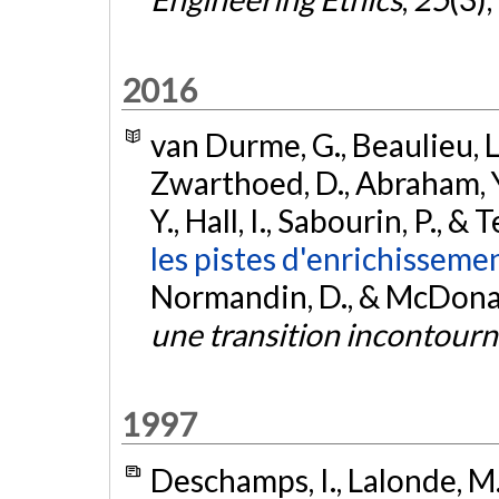
2016
van Durme, G., Beaulieu, L.
Zwarthoed, D., Abraham, Y
Y., Hall, I., Sabourin, P., &
les pistes d'enrichissem
Normandin, D., & McDonald
une transition incontour
1997
Deschamps, I., Lalonde, M.,