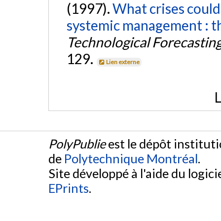
(1997).
What crises could
systemic management : the
Technological Forecastin
129.
Lien externe
L
PolyPublie
est le dépôt institut
de
Polytechnique Montréal
.
Site développé à l'aide du logicie
EPrints
.