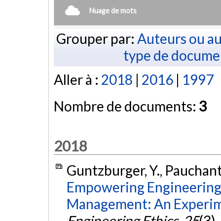
Nuage de mots
Grouper par:
Auteurs ou au
type de docume
Aller à :
2018
|
2016
|
1997
Nombre de documents:
3
2018
Guntzburger, Y., Pauchant, 
Empowering Engineering S
Management: An Experim
Engineering Ethics
,
25
(3)