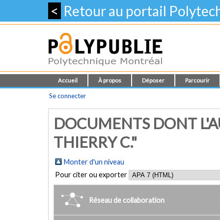
<
Retour au portail Polyte
Accueil
À propos
Déposer
Parcourir
Se connecter
DOCUMENTS DONT L'A
THIERRY C."
Monter d'un niveau
Pour citer ou exporter
Réseau de collaboration