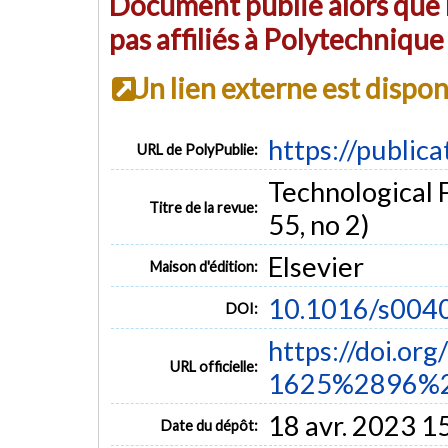
Document publié alors que l
pas affiliés à Polytechniqu
Un lien externe est dispo
https://public
URL de PolyPublie:
Technological F
Titre de la revue:
55, no 2)
Elsevier
Maison d'édition:
10.1016/s004
DOI:
https://doi.or
URL officielle:
1625%2896%2
18 avr. 2023 1
Date du dépôt: