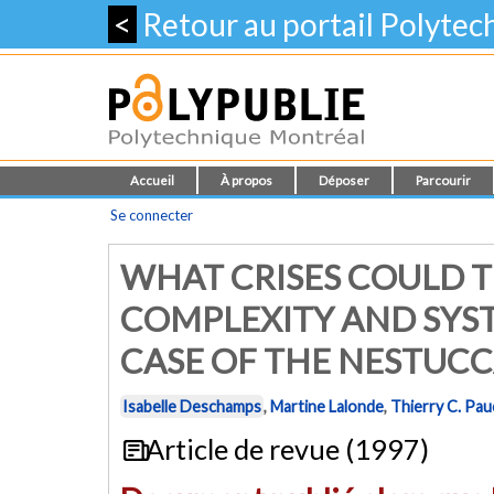
<
Retour au portail Polyte
Accueil
À propos
Déposer
Parcourir
Se connecter
WHAT CRISES COULD 
COMPLEXITY AND SYS
CASE OF THE NESTUCCA
Isabelle Deschamps
,
Martine Lalonde
,
Thierry C. Pa
Article de revue (1997)