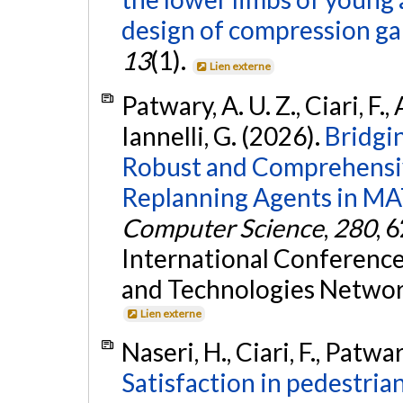
design of compression g
13
(1).
Lien externe
Patwary, A. U. Z., Ciari, F., 
Iannelli, G. (2026).
Bridgin
Robust and Comprehensi
Replanning Agents in MA
Computer Science
,
280
, 
International Conferenc
and Technologies Network
Lien externe
Naseri, H., Ciari, F., Patwar
Satisfaction in pedestria