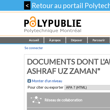
<
Retour au portail Polyte
Accueil
À propos
Déposer
Parcourir
Se connecter
DOCUMENTS DONT L'A
ASHRAF UZ ZAMAN"
Monter d'un niveau
Pour citer ou exporter
Réseau de collaboration