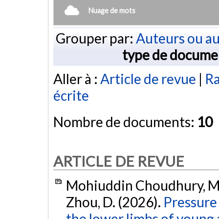
Nuage de mots
Grouper par:
Auteurs ou au
type de docume
Aller à :
Article de revue
|
Ra
écrite
Nombre de documents:
10
ARTICLE DE REVUE
Mohiuddin Choudhury, M., L
Zhou, D. (2026).
Pressure 
the lower limbs of young 