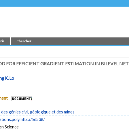
rir
Chercher
 FOR EFFICIENT GRADIENT ESTIMATION IN BILEVEL NE
ng K. Lo
ument
es génies civil, géologique et des mines
cations.polymtl.ca/56538/
on Science