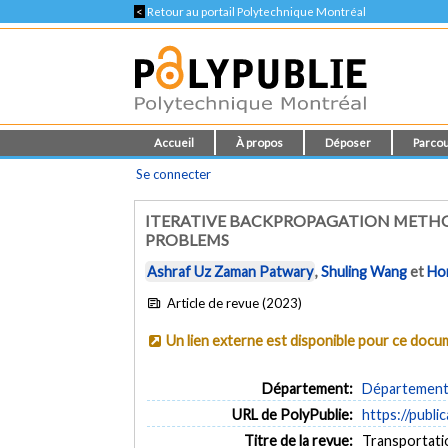
<
Retour au portail Polytechnique Montréal
Accueil
À propos
Déposer
Parcou
Se connecter
ITERATIVE BACKPROPAGATION METHOD
PROBLEMS
Ashraf Uz Zaman Patwary
,
Shuling Wang
et
Ho
Article de revue (2023)
Un lien externe est disponible pour ce doc
Département:
Département d
URL de PolyPublie:
https://publi
Titre de la revue:
Transportati