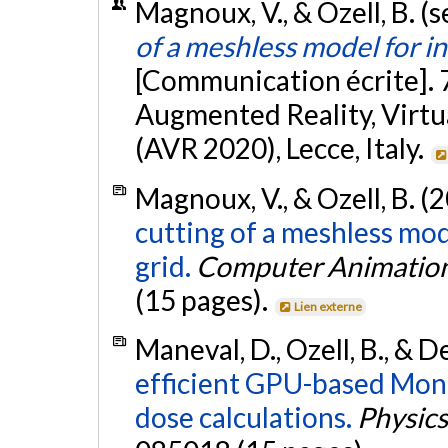
Magnoux, V., & Ozell, B. 
of a meshless model for i
[Communication écrite]. 
Augmented Reality, Virtu
(AVR 2020), Lecce, Italy.
Magnoux, V., & Ozell, B. (
cutting of a meshless mo
grid.
Computer Animation
(15 pages).
Lien externe
Maneval, D., Ozell, B., & D
efficient GPU-based Mont
dose calculations.
Physics