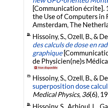
[Communication écrite]. 
the Use of Computers in 
Amsterdam, The Netherl
Hissoiny, S., Ozell, B., & D
des calculs de dose en rad
graphique
[Communication
de Physicien(ne)s Médic
Non disponible
Hissoiny, S., Ozell, B., & D
superposition dose calcu
Medical Physics
,
36
(6), 1
Hissoiny, S., Arhjoul, L., Ga