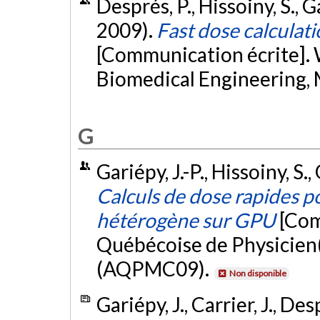
Després, P., Hissoiny, S., G
2009).
Fast dose calculat
[Communication écrite].
Biomedical Engineering,
G
Gariépy, J.-P., Hissoiny, S.,
Calculs de dose rapides po
hétérogène sur GPU
[Com
Québécoise de Physicien
(AQPMC09).
Non disponible
Gariépy, J., Carrier, J., Desp