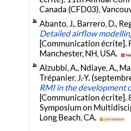
Canada (CFD03), Vancouve
Abanto, J., Barrero, D., Re
Detailed airflow modelli
[Communication écrite]. 
Manchester, NH, USA.
Non
Alzubbi, A., Ndiaye, A., Mah
Trépanier, J.-Y. (septemb
RMI in the development 
[Communication écrite]
Symposium on Multidiscip
Long Beach, CA.
Lien externe