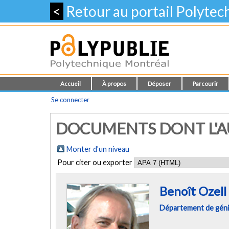
<
Retour au portail Polyte
Accueil
À propos
Déposer
Parcourir
Se connecter
DOCUMENTS DONT L'AU
Monter d'un niveau
Pour citer ou exporter
Benoît Ozell
Département de génie