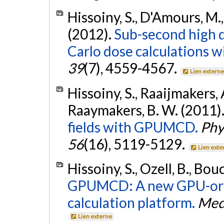
Hissoiny, S., D'Amours, M., 
(2012).
Sub-second high 
Carlo dose calculations
39
(7), 4559-4567.
Lien extern
Hissoiny, S., Raaijmakers, A.
Raaymakers, B. W. (2011)
fields with GPUMCD.
Phy
56
(16), 5119-5129.
Lien exte
Hissoiny, S., Ozell, B., Bou
GPUMCD: A new GPU-ori
calculation platform.
Medi
Lien externe