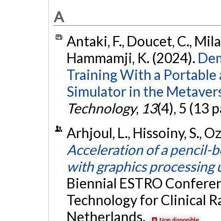
A
Antaki, F., Doucet, C., Milad
Hammamji, K. (2024).
Dem
Training With a Portable 
Simulator in the Metaver
Technology
,
13
(4), 5 (13 
Arhjoul, L., Hissoiny, S., O
Acceleration of a pencil-
with graphics processing 
Biennial ESTRO Conferen
Technology for Clinical R
Netherlands.
Non disponible