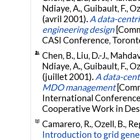
Ndiaye, A., Guibault, F., Oze
(avril 2001).
A data-centri
engineering design
[Comm
CASI Conference, Toronto
Chen, B., Liu, D.-J., Mahda
Ndiaye, A., Guibault, F., Oze
(juillet 2001).
A data-cent
MDO management
[Comm
International Conferenc
Cooperative Work in Desi
Camarero, R., Ozell, B., Re
Introduction to grid gen