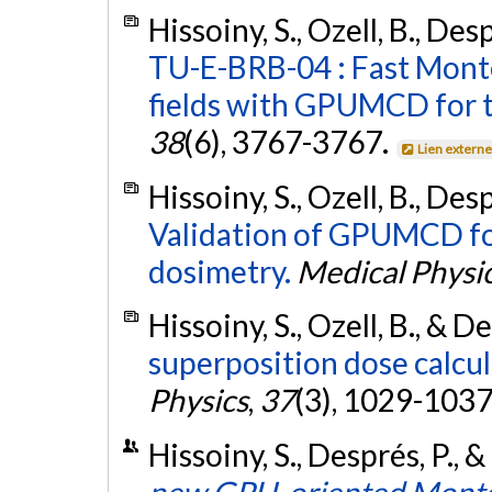
Hissoiny, S., Ozell, B., De
TU-E-BRB-04 : Fast Monte
fields with GPUMCD for 
38
(6), 3767-3767.
Lien extern
Hissoiny, S., Ozell, B., Desp
Validation of GPUMCD fo
dosimetry.
Medical Physi
Hissoiny, S., Ozell, B., & D
superposition dose calcu
Physics
,
37
(3), 1029-1037
Hissoiny, S., Després, P., &
new GPU-oriented Monte 