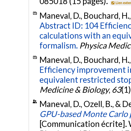
085018 (15 pages).
Lien exte
Maneval, D., Bouchard, H., 
Abstract ID: 104 Efficie
calculations with an equi
formalism.
Physica Medic
Maneval, D., Bouchard, H., 
Efficiency improvement i
equivalent restricted st
Medicine & Biology
,
63
(1
Maneval, D., Ozell, B., & D
GPU-based Monte Carlo p
[Communication écrite].