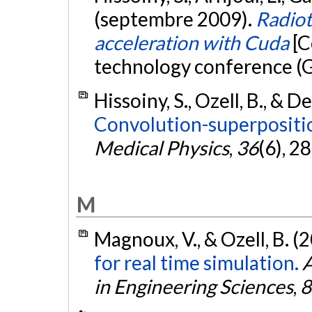
(septembre 2009).
Radiot
acceleration with Cuda
[C
technology conference (G
Hissoiny, S., Ozell, B., & D
Convolution-superpositio
Medical Physics
,
36
(6), 2
M
Magnoux, V., & Ozell, B. (
for real time simulation.
A
in Engineering Sciences
,
8