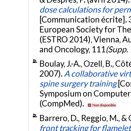
dose calculations for per
[Communication écrite]. 
European Society for Th
(ESTRO 2014), Vienna, Au
and Oncology, 111
(Supp. 
Boulay, J.-A., Ozell, B., Côt
2007).
A collaborative virt
spine surgery training
[Co
Symposium on Computer 
(CompMed).
Non disponible
Barrero, D., Reggio, M., & 
front tracking for flamel