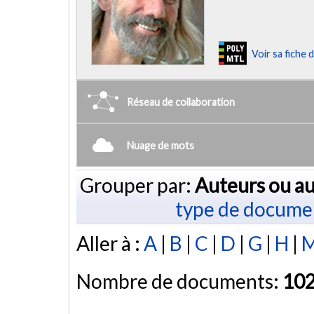
Voir sa fiche
Réseau de collaboration
Nuage de mots
Grouper par:
Auteurs ou au
type de docume
Aller à :
A
|
B
|
C
|
D
|
G
|
H
|
Nombre de documents:
10