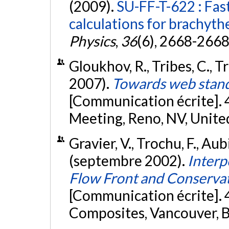
(2009).
SU-FF-T-622 : Fas
calculations for brachyt
Physics
,
36
(6), 2668-2668
Gloukhov, R., Tribes, C., Tré
2007).
Towards web sta
[Communication écrite].
Meeting, Reno, NV, Unite
Gravier, V., Trochu, F., Aubi
(septembre 2002).
Interp
Flow Front and Conservat
[Communication écrite].
Composites, Vancouver, 