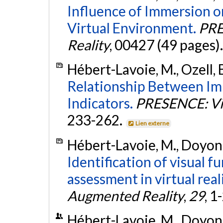
Influence of Immersion o
Virtual Environment.
PRE
Reality
, 00427 (49 pages)
Hébert-Lavoie, M., Ozell, 
Relationship Between Im
Indicators.
PRESENCE: Vir
233-262.
Lien externe
Hébert-Lavoie, M., Doyon-P
Identification of visual 
assessment in virtual reali
Augmented Reality
,
29
, 1
Hébert-Lavoie, M., Doyon-Po