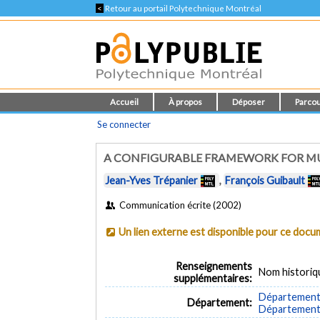
<
Retour au portail Polytechnique Montréal
Accueil
À propos
Déposer
Parcou
Se connecter
A CONFIGURABLE FRAMEWORK FOR MU
Jean-Yves Trépanier
,
François Guibault
Communication écrite (2002)
Un lien externe est disponible pour ce doc
Renseignements
Nom historiq
supplémentaires:
Département d
Département:
Département 