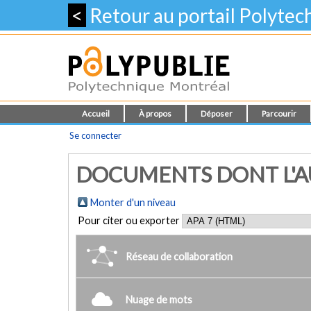
<
Retour au portail Polyte
Accueil
À propos
Déposer
Parcourir
Se connecter
DOCUMENTS DONT L'AU
Monter d'un niveau
Pour citer ou exporter
Réseau de collaboration
Nuage de mots