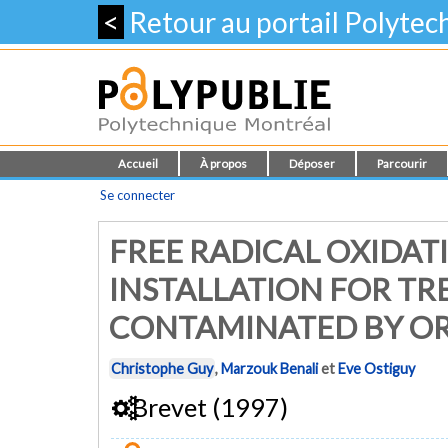
<
Retour au portail Polyte
Accueil
À propos
Déposer
Parcourir
Se connecter
FREE RADICAL OXIDAT
INSTALLATION FOR TR
CONTAMINATED BY OR
Christophe Guy
,
Marzouk Benali
et
Eve Ostiguy
Brevet (1997)