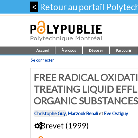
<
Retour au portail Polyte
Accueil
À propos
Déposer
Parcourir
Se connecter
FREE RADICAL OXIDAT
TREATING LIQUID EF
ORGANIC SUBSTANCES
Christophe Guy
,
Marzouk Benali
et
Eve Ostiguy
Brevet (1999)