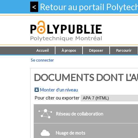
<
Retour au portail Polyte
Accueil
À propos
Déposer
Parcourir
Se connecter
DOCUMENTS DONT L'AUT
Monter d'un niveau
Pour citer ou exporter
Réseau de collaboration
Nuage de mots