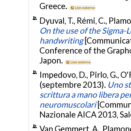
Greece.
Lien externe
Dyuval, T., Rémi, C., Plamo
On the use of the Sigma-
handwriting
[Communicati
Conference of the Grapho
Japon.
Lien externe
Impedovo, D., Pirlo, G., O'
(septembre 2013).
Uno st
scrittura a mano libera per
neuromuscolari
[Communi
Nazionale AICA 2013, Sale
Van Gemmert, A., Plamondon