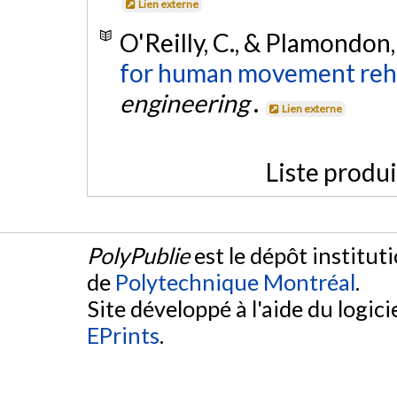
Lien externe
O'Reilly, C., & Plamondon,
for human movement reha
engineering
.
Lien externe
Liste produ
PolyPublie
est le dépôt institut
de
Polytechnique Montréal
.
Site développé à l'aide du logicie
EPrints
.