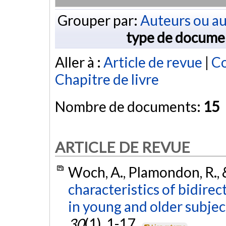
Grouper par:
Auteurs ou au
type de docume
Aller à :
Article de revue
|
Co
Chapitre de livre
Nombre de documents:
15
ARTICLE DE REVUE
Woch, A., Plamondon, R., &
characteristics of bidirec
in young and older subjec
30
(1), 1-17.