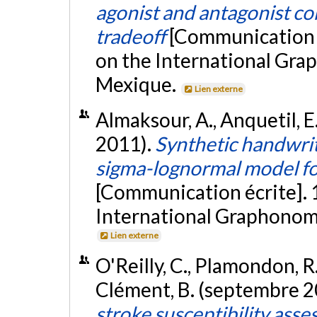
agonist and antagonist c
tradeoff
[Communication é
on the International Gra
Mexique.
Lien externe
Almaksour, A., Anquetil, E.
2011).
Synthetic handwrit
sigma-lognormal model for
[Communication écrite]. 
International Graphonomi
Lien externe
O'Reilly, C., Plamondon, R.,
Clément, B. (septembre 2
stroke susceptibility ass