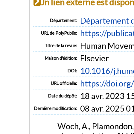
Un lien externe est dispo
Département d
Département:
https://public
URL de PolyPublie:
Human Movement
Titre de la revue:
Elsevier
Maison d'édition:
10.1016/j.hum
DOI:
https://doi.or
URL officielle:
18 avr. 2023 1
Date du dépôt:
08 avr. 2025 0
Dernière modification:
Woch, A., Plamondon, R