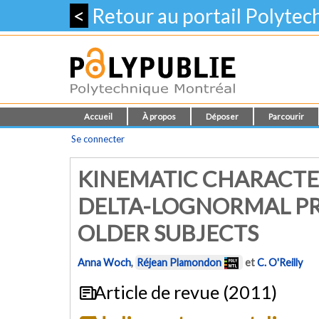
<
Retour au portail Polyte
Accueil
À propos
Déposer
Parcourir
Se connecter
KINEMATIC CHARACTER
DELTA-LOGNORMAL PR
OLDER SUBJECTS
Anna Woch
,
Réjean Plamondon
et
C. O'Reilly
Article de revue (2011)