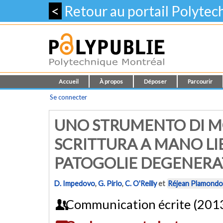
<
Retour au portail Polyte
Accueil
À propos
Déposer
Parcourir
Se connecter
UNO STRUMENTO DI M
SCRITTURA A MANO LIB
PATOGOLIE DEGENERA
D. Impedovo
,
G. Pirlo
,
C. O'Reilly
et
Réjean Plamond
Communication écrite (201