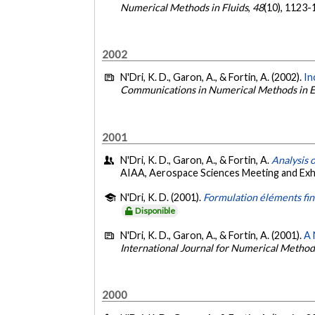
Numerical Methods in Fluids
,
48
(10), 1123
2002
N'Dri, K. D., Garon, A., & Fortin, A. (2002).
In
Communications in Numerical Methods in E
2001
N'Dri, K. D., Garon, A., & Fortin, A.
Analysis 
AIAA, Aerospace Sciences Meeting and Exh
N'Dri, K. D. (2001).
Formulation éléments fin
Disponible
N'Dri, K. D., Garon, A., & Fortin, A. (2001).
A 
International Journal for Numerical Methods
2000