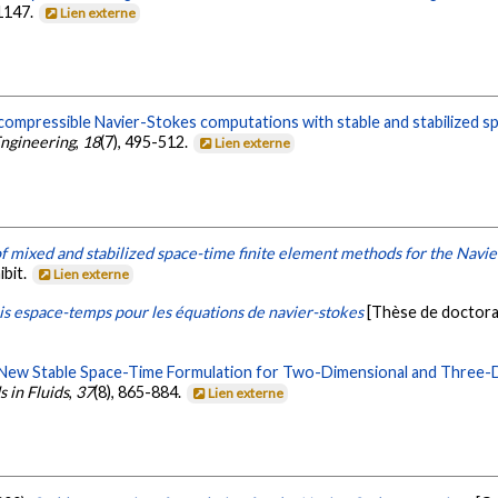
-1147.
Lien externe
compressible Navier-Stokes computations with stable and stabilized s
ngineering
,
18
(7), 495-512.
Lien externe
of mixed and stabilized space-time finite element methods for the Navi
ibit.
Lien externe
is espace-temps pour les équations de navier-stokes
[Thèse de doctora
New Stable Space-Time Formulation for Two-Dimensional and Three-D
 in Fluids
,
37
(8), 865-884.
Lien externe