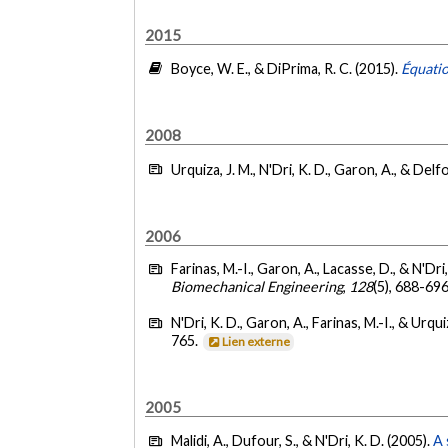
2015
Boyce, W. E., & DiPrima, R. C. (2015).
Équatio
2008
Urquiza, J. M., N'Dri, K. D., Garon, A., & Delf
2006
Farinas, M.-I., Garon, A., Lacasse, D., & N'Dri
Biomechanical Engineering
,
128
(5), 688-69
N'Dri, K. D., Garon, A., Farinas, M.-I., & Urqui
765.
Lien externe
2005
Malidi, A., Dufour, S., & N'Dri, K. D. (2005).
A 