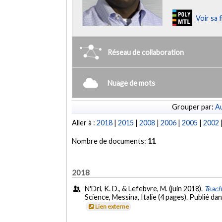
Voir sa 
Réseau de collaboration
Nuage de mots
Grouper par:
Au
Aller à :
2018
|
2015
|
2008
|
2006
|
2005
|
2002
Nombre de documents:
11
2018
N'Dri, K. D., & Lefebvre, M. (juin 2018).
Teach
Science, Messina, Italie (4 pages). Publié da
Lien externe