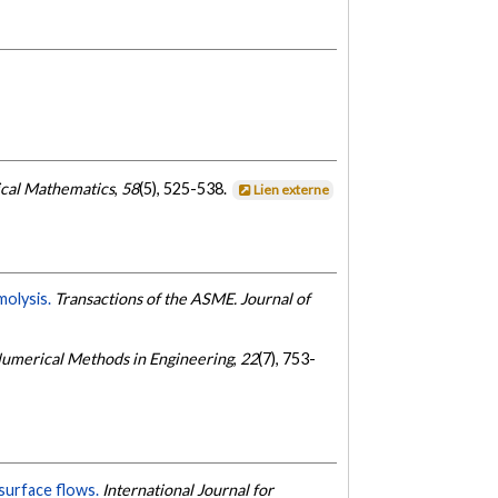
cal Mathematics
,
58
(5), 525-538.
Lien externe
molysis.
Transactions of the ASME. Journal of
umerical Methods in Engineering
,
22
(7), 753-
surface flows.
International Journal for