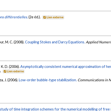
ns différentielles.
(2e éd.).
Lien externe
our, M. C. (2008).
Coupling Stokes and Darcy Equations.
Applied Numeri
, K. D. (2006).
Asymptotically consistent numerical approximation of he
6.
Lien externe
za, J. (2006).
Low-order bubble-type stabilization.
Communications in N
study of time integration schemes for the numerical modelling of free 