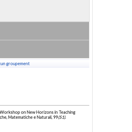
cun groupement
al Workshop on New Horizons in Teaching
siche, Matematiche e Naturali, 99
(S1)
.