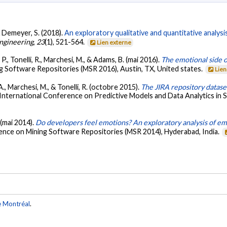
 & Demeyer, S. (2018).
An exploratory qualitative and quantitative analys
ngineering
,
23
(1), 521-564.
Lien externe
 P., Tonelli, R., Marchesi, M., & Adams, B. (mai 2016).
The emotional side o
g Software Repositories (MSR 2016), Austin, TX, United states.
Lien
A., Marchesi, M., & Tonelli, R. (octobre 2015).
The JIRA repository datase
 International Conference on Predictive Models and Data Analytics in 
 (mai 2014).
Do developers feel emotions? An exploratory analysis of emo
rence on Mining Software Repositories (MSR 2014), Hyderabad, India.
e Montréal
.