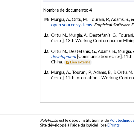
Nombre de documents:
4
Murgia, A., Ortu, M., Tourani, P., Adams, B.,
open source systems.
Empirical Software E
Ortu, M., Murgia, A., Destefanis, G., Tourani,
écrite]. 13th Working Conference on Minin
Ortu, M., Destefanis, G., Adams, B., Murgia, 
development
[Communication écrite]. 11th
China.
Lien externe
Murgia, A., Tourani, P., Adams, B., & Ortu, M.
écrite]. 11th International Working Confe
PolyPublie
est le dépôt institutionnel de
Polytechniqu
Site développé à l'aide du logiciel libre
EPrints
.