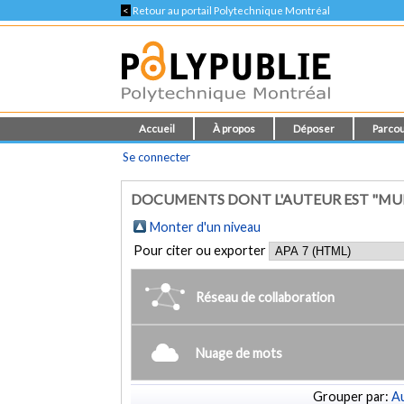
<
Retour au portail Polytechnique Montréal
Accueil
À propos
Déposer
Parcou
Se connecter
DOCUMENTS DONT L'AUTEUR EST "MU
Monter d'un niveau
Pour citer ou exporter
Réseau de collaboration
Nuage de mots
Grouper par:
Au