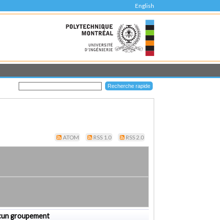
English
ATOM
RSS 1.0
RSS 2.0
cun groupement