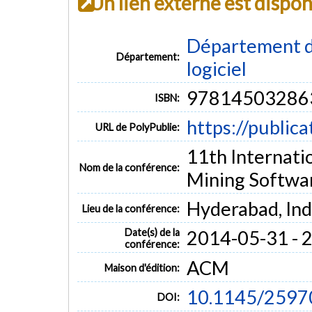
Un lien externe est dispo
Département de
Département:
logiciel
97814503286
ISBN:
https://public
URL de PolyPublie:
11th Internati
Nom de la conférence:
Mining Softwa
Hyderabad, Ind
Lieu de la conférence:
Date(s) de la
2014-05-31 - 
conférence:
ACM
Maison d'édition:
10.1145/2597
DOI: