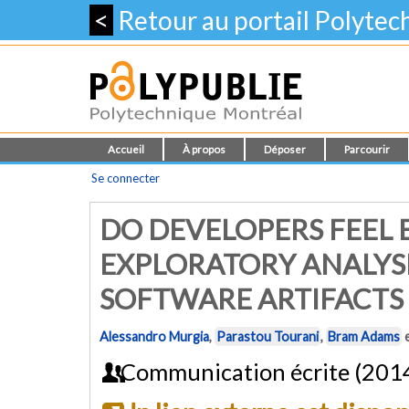
<
Retour au portail Polyte
Accueil
À propos
Déposer
Parcourir
Se connecter
DO DEVELOPERS FEEL 
EXPLORATORY ANALYSI
SOFTWARE ARTIFACTS
Alessandro Murgia
,
Parastou Tourani
,
Bram Adams
Communication écrite (201